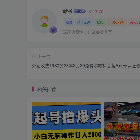
站长
关注
0
1.2W+
0
667W+
66
这家伙很懒，什么都没有写...
上一篇
外面收费1980的23年8月30免费零粉抖音蓝V账号认证
相关推荐