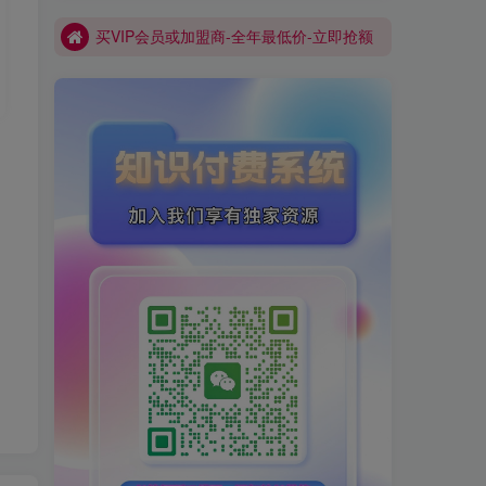
买VIP会员或加盟商-全年最低价-立即抢额
网创库-限时优惠 别错过!