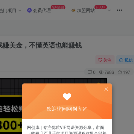
限时折扣
日入2K
热门项目
会员代理
加盟网站
游戏赚美金，不懂英语也能赚钱
关注
私信
0
7986
197
欢迎访问网创库🏹
网创库 | 专注优质VIP网课资源分享，市面
上收费几百几千的项目资源课程这里全部都