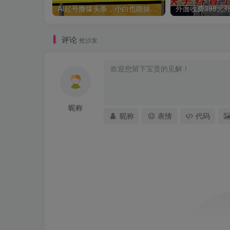
AI起号撸爆头条，小白也能操作，日入2000+
评论
抢沙发
昵称
昵称
表情
代码