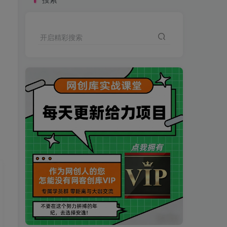
开启精彩搜索
买VIP会员或加盟商-全年最低价-立即抢额
网创库-限时优惠 别错过!