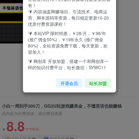
有！
🔰 内容涵盖网赚项目、引流技术、电商运
营、脚本源码等资源，每日稳定更新10-20
优质付费资源课程！
🔰 本站VIP 限时特惠，￥28/月，￥98/年
(推广佣金50%)，￥198/永久 (推广佣金
80%)，全站资源免费下载，每天更新，欢
迎加入！
🔰 网创库 开放加盟，搭建一个和网创库一
样的知识付费平台，站长微信：SYWC11
开通会员
站长加盟
小白一周到手300刀，GG2U玩游戏赚美金，不懂英语也能赚钱
此内容为付费资源，请付费后查看
8.8
18.8
￥
￥