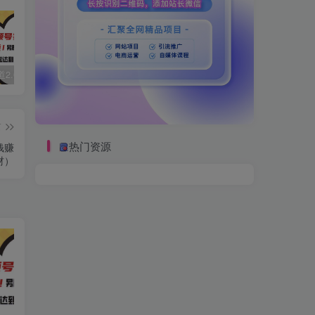
视频号赛道2.0：AI神器新实践！另辟蹊径！五分钟一条作品，小白变高手…
数字人2.0，2024下半年最火项目，无限免费生成视频，可实现任何场景，用任何形象，任何声音，说任何话，5分钟生成一条原创口播视频。
靠蛋仔派对一天5800+，小白做磁力聚星轻松上手
篇
热门资源
钱赚
材）