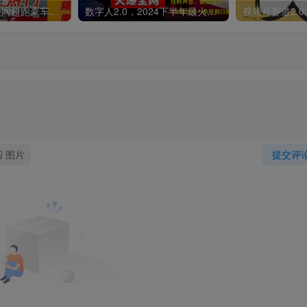
外面收费398元外网超跑豪车汽车视频搬运至快手抖音上热门项目
数字人2.0，2024下半年最火项目，无限免费生成视频，可实现任何场景，用任何形象，任何声音，说任何话，5分钟生成一条原创口播视频。
图片
提交评