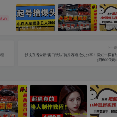
85W+
AI起号撸爆头条，小白也能操作，日入2000+
外面收费398元外网超跑豪车汽车视频搬运至快手抖音上热门项目
下一
教程
影视直播全新“窗口玩法”特殊赛道抢先分享！摆烂一样有
（附500G素