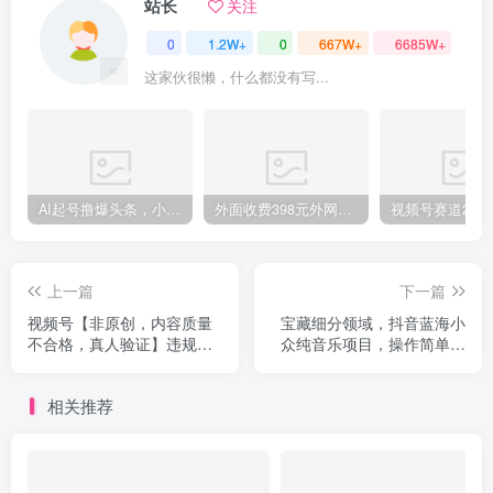
站长
关注
0
1.2W+
0
667W+
6685W+
这家伙很懒，什么都没有写...
AI起号撸爆头条，小白也能操作，日入2000+
外面收费398元外网超跑豪车汽车视频搬运至快手抖音上热门项目
上一篇
下一篇
视频号【非原创，内容质量
宝藏细分领域，抖音蓝海小
不合格，真人验证】违规怎
众纯音乐项目，操作简单让
么解决
你轻松月入2w＋
相关推荐