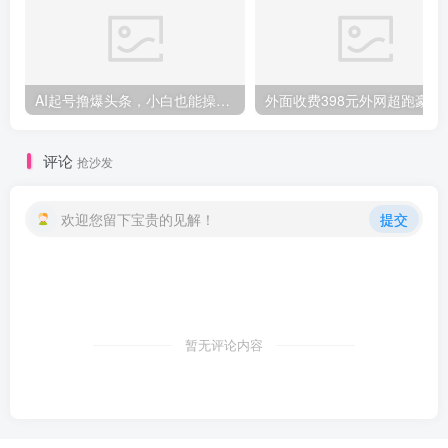
AI起号撸爆头条，小白也能操作，日入2000+
外面收费398元外网
评论
抢沙发
欢迎您留下宝贵的见解！
提交
暂无评论内容