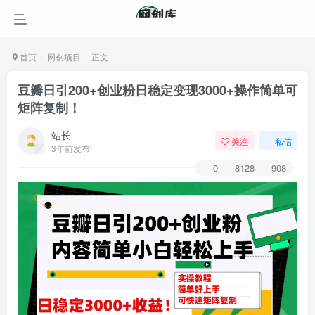
首页
网创项目
正文
豆瓣日引200+创业粉日稳定变现3000+操作简单可
矩阵复制！
站长
关注
私信
3年前发布
0
8128
908