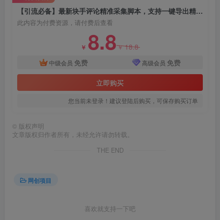
【引流必备】最新块手评论精准采集脚本，支持一键导出精准获客必备神器【永久脚本+使用教程】
此内容为付费资源，请付费后查看
8.8
18.8
￥
￥
免费
免费
中级会员
高级会员
创项目
立即购买
您当前未登录！建议登陆后购买，可保存购买订单
©
版权声明
文章版权归作者所有，未经允许请勿转载。
THE END
创项目
网创项目
喜欢就支持一下吧