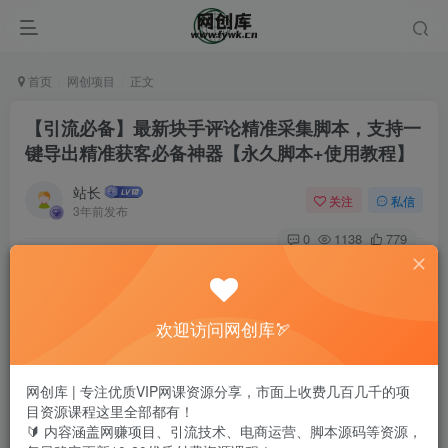
首页
网创项目
正文
【引流必备】最新块手评论精准采集脚本，支持一
键导出精准获客必备神器【永久脚本+使用教程】
站长
关注
私信
3年前发布
0
1138
779
欢迎访问网创库🏹
网创库 | 专注优质VIP网课资源分享，市面上收费几百几千的项
目资源课程这里全部都有！
🔰 内容涵盖网赚项目、引流技术、电商运营、脚本源码等资源，