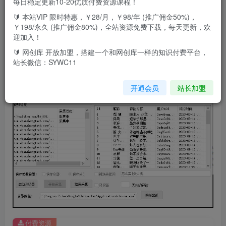
每日稳定更新10-20优质付费资源课程！
【引流必备】最新块手评论精准采集脚本，支持一键导出精
🔰 本站VIP 限时特惠，￥28/月，￥98/年 (推广佣金50%)，
准获客必备神器【永久脚本+使用教程】软件功能：可精准
￥198/永久 (推广佣金80%)，全站资源免费下载，每天更新，欢
采集用户评论内容支持导出用户id支持筛选发布时间支持筛
迎加入！
选评论话术设备需求：电脑（win10系统）本脚本卡密需要另
🔰 网创库 开放加盟，搭建一个和网创库一样的知识付费平台，
站长微信：SYWC11
外购买，几块钱一个，介意请移步到不需要卡密的项目
开通会员
站长加盟
付费资源