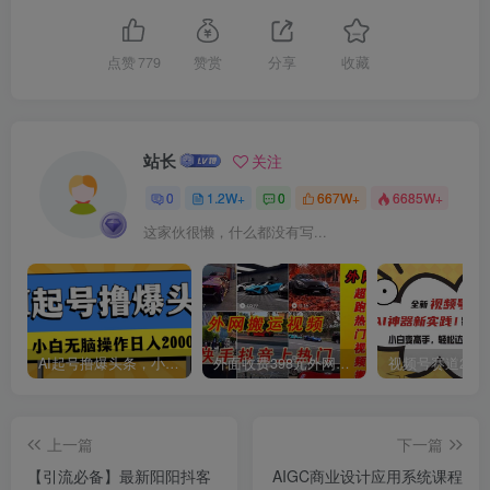
创项目
点赞
779
赞赏
分享
收藏
站长
关注
0
1.2W+
0
667W+
6685W+
这家伙很懒，什么都没有写...
创项目
AI起号撸爆头条，小白也能操作，日入2000+
外面收费398元外网超跑豪车汽车视频搬运至快手抖音上热门项目
创项目
上一篇
下一篇
【引流必备】最新阳阳抖客
AIGC商业设计应用系统课程