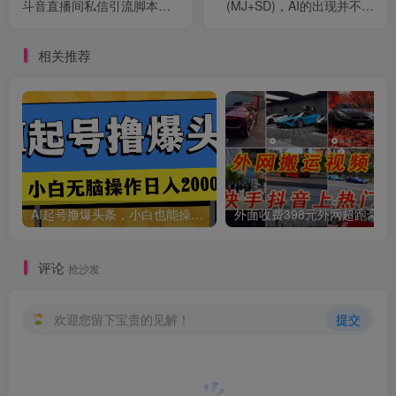
斗音直播间私信引流脚本，
(MJ+SD)，AI的出现并不是
支持发送图片精准引…
淘汰设计师，而是让好的设
计师更优秀
相关推荐
创项目
AI起号撸爆头条，小白也能操作，日入2000+
外面收费398元外网
评论
抢沙发
欢迎您留下宝贵的见解！
提交