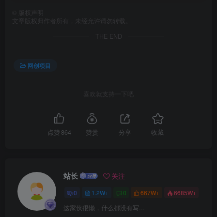
©
版权声明
文章版权归作者所有，未经允许请勿转载。
THE END
创项目
网创项目
喜欢就支持一下吧
创项目
点赞
864
赞赏
分享
收藏
站长
关注
0
1.2W+
0
667W+
6685W+
这家伙很懒，什么都没有写...
创项目