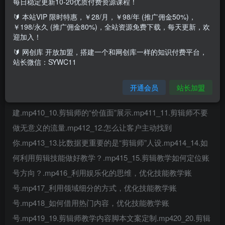
每日稳定更新10-20优质付费资源课程！
🔰 本站VIP 限时特惠，￥28/月，￥98/年 (推广佣金50%)，
课程内容：01_1.课程收获.mp402_2.现代与传统剪辑工作模
￥198/永久 (推广佣金80%)，全站资源免费下载，每天更新，欢
式区别.mp403_3.现代剪辑师怎么养活自己？.mp404_4.剪辑
迎加入！
师流量思维-选择正确的赛道.mp405_5.剪辑师流量思维-找到
🔰 网创库 开放加盟，搭建一个和网创库一样的知识付费平台，
站长微信：SYWC11
精准客户.mp406_6.剪辑师流量思维-找到自己的定
位.mp407_7.剪辑师流量思维-学会营销自己.mp408_8.做好剪
开通会员
站长加盟
辑生意-必须有的核心要素.mp409_9.剪辑师账号搭
建.mp410_10.剪辑师的“价值面”展示.mp411_11.剪辑师不要
做无意义的流量.mp412_12.怎么让客户主动找到
你.mp413_13.比数据更重要的是“剪辑师”人设.mp414_14.如
何利用剪辑技能做好教学？.mp415_15.剪辑教学如何定位账
号方向？.mp416_利用娱乐化的思维，优化技能教学账
号.mp417_利用领域细分的方式，优化技能教学账
号.mp418_如何借用热门内容，优化技能教学账
号.mp419_19.剪辑师教学内容脚本文案定制.mp420_20.剪辑