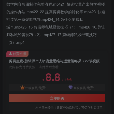
教学内容剪辑制作完整流程.mp421_快速批量产出教学视频
的操作办法.mp422_22.提高剪辑教学的转化率.mp423_快速
打造第一条爆款视频.mp424_14.为什么要搞私
域？.mp425_15.剪辑师私域经营技巧（1）.mp426_16.剪辑
师私域经营技巧（2）.mp427_17.剪辑师私域经营技巧
（3）.mp4
创项目
付费资源
剪辑生意-剪辑师个人ip流量思维与运营策略课（27节视频课）
此内容为付费资源，请付费后查看
8.8
18.8
￥
￥
免费
免费
中级会员
高级会员
创项目
立即购买
您当前未登录！建议登陆后购买，可保存购买订单