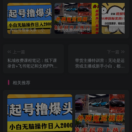
AI起号撸爆头条，小白也能操作，日入2000+
外面收费398元外网超跑豪车汽车视频搬运至快手抖音上热门项目
创项目
上一篇
下一篇
私域收费课程笔记：线下课
带货主播特训营：无论是运
录音+飞书笔记和文档PPt，
营或主播或新手小白，都适
私域必看！
合听的课程
相关推荐