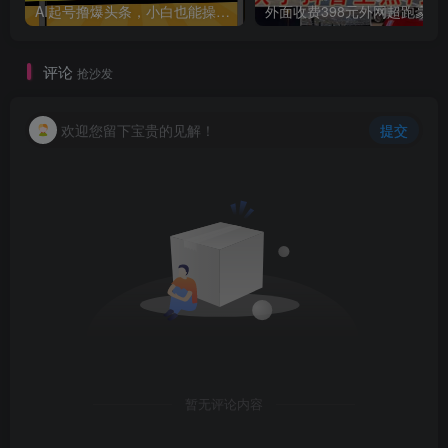
AI起号撸爆头条，小白也能操作，日入2000+
外面收费398元外网
评论
抢沙发
欢迎您留下宝贵的见解！
提交
暂无评论内容