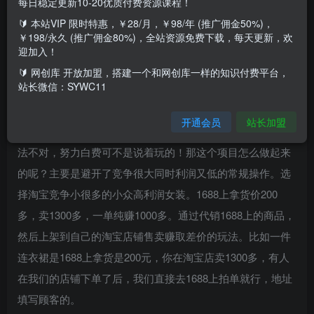
每日稳定更新10-20优质付费资源课程！
🔰 本站VIP 限时特惠，￥28/月，￥98/年 (推广佣金50%)，
￥198/永久 (推广佣金80%)，全站资源免费下载，每天更新，欢
【淘宝小众赛道】高利润女装： 1单必赚1000元，超暴力可
迎加入！
矩阵新的一年，我觉得最大的机会是高客单价女装。首先选
🔰 网创库 开放加盟，搭建一个和网创库一样的知识付费平台，
站长微信：SYWC11
款和店铺名字先改成什么轻奢定制，然后挑一些看起来比较
霸气，比较有气场的款和图。一定要把一两百的衣服穿出一
开通会员
站长加盟
两千的感觉！想要做好淘宝，前期一定要找对方法！——方
法不对，努力白费可不是说着玩的！那这个项目怎么做起来
的呢？主要是避开了竞争很大同时利润又低的常规操作。选
择淘宝竞争小很多的小众高利润女装。1688上拿货价200
多，卖1300多，一单纯赚1000多。通过代销1688上的商品，
然后上架到自己的淘宝店铺售卖赚取差价的玩法。比如一件
连衣裙是1688上拿货是200元，你在淘宝店卖1300多，有人
在我们的店铺下单了后，我们直接去1688上拍单就行，地址
填写顾客的。