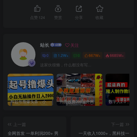
点赞
124
赞赏
分享
收藏
站长
关注
创项目
0
1.2W+
0
667W+
6685W+
这家伙很懒，什么都没有写...
AI起号撸爆头条，小白也能操作，日入2000+
外面收费398元外网超跑豪车汽车视频搬运至快手抖音上热门项目
上一篇
下一篇
全网首发 一单利润200+ 男
一天收入1000+，黑科技一