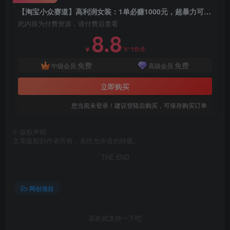
【淘宝小众赛道】高利润女装：1单必赚1000元，超暴力可矩阵
此内容为付费资源，请付费后查看
8.8
创项目
18.8
￥
￥
免费
免费
中级会员
高级会员
立即购买
您当前未登录！建议登陆后购买，可保存购买订单
©
版权声明
创项目
文章版权归作者所有，未经允许请勿转载。
THE END
网创项目
喜欢就支持一下吧
创项目