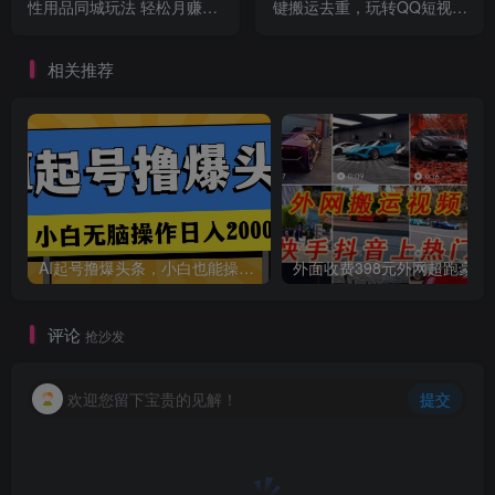
性用品同城玩法 轻松月赚5
键搬运去重，玩转QQ短视频
位数
广告共享计划
相关推荐
AI起号撸爆头条，小白也能操作，日入2000+
外面收费398元外网
评论
抢沙发
欢迎您留下宝贵的见解！
提交