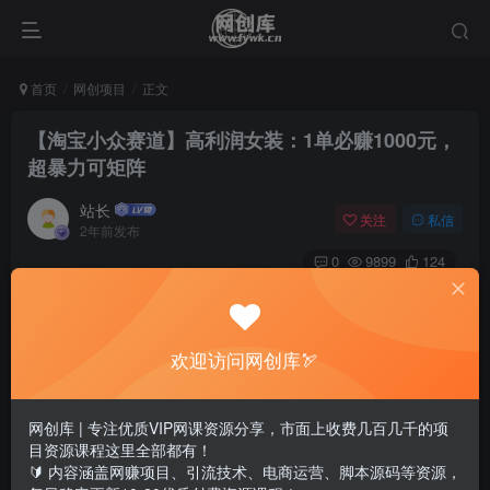
首页
网创项目
正文
【淘宝小众赛道】高利润女装：1单必赚1000元，
超暴力可矩阵
站长
关注
私信
2年前发布
0
9899
124
欢迎访问网创库🏹
网创库 | 专注优质VIP网课资源分享，市面上收费几百几千的项
目资源课程这里全部都有！
🔰 内容涵盖网赚项目、引流技术、电商运营、脚本源码等资源，