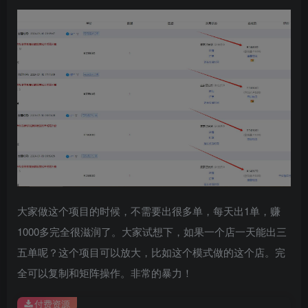
创项目
大家做这个项目的时候，不需要出很多单，每天出1单，赚
1000多完全很滋润了。大家试想下，如果一个店一天能出三
创项目
五单呢？这个项目可以放大，比如这个模式做的这个店。完
全可以复制和矩阵操作。非常的暴力！
付费资源