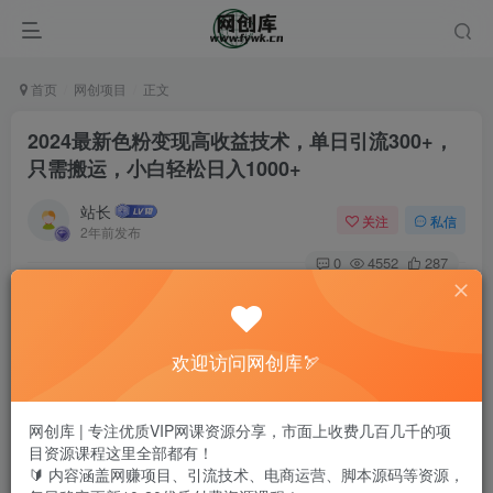
首页
网创项目
正文
2024最新色粉变现高收益技术，单日引流300+，
只需搬运，小白轻松日入1000+
站长
关注
私信
2年前发布
0
4552
287
欢迎访问网创库🏹
网创库 | 专注优质VIP网课资源分享，市面上收费几百几千的项
目资源课程这里全部都有！
🔰 内容涵盖网赚项目、引流技术、电商运营、脚本源码等资源，