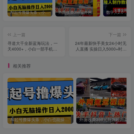
AI起号撸爆头条，小白也能操作，日入2000+
外面收费398元外网超跑豪车汽车视频搬运至快手抖音上热门项目
创项目
上一篇
下一篇
寻道大千全新蓝海玩法，一
24年最新快手美女24小时无
天4000+，小白一部手机即
人直播 实操日入5000+时时
可操作，无脑变现玩法！
被动收益 内部知识操…
相关推荐
创项目
AI起号撸爆头条，小白也能操作，日入2000+
外面收费398元外网