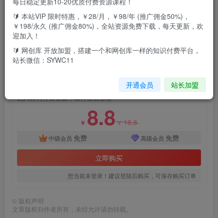
每日稳定更新10-20优质付费资源课程！
色粉项目已经持续了很多年了，入局的人越来越多，今天就
🔰 本站VIP 限时特惠，￥28/月，￥98/年 (推广佣金50%)，
给大家分享一个高收益的玩法，这个赛带玩法非常简单，自
￥198/永久 (推广佣金80%)，全站资源免费下载，每天更新，欢
迎加入！
带流量，只要发布就很容易爆炸，并且给大家提供多种容易
🔰 网创库 开放加盟，搭建一个和网创库一样的知识付费平台，
变现的方法
站长微信：SYWC11
付费资源
开通会员
站长加盟
2024最新色粉变现高收益技术，单日引流300+，只需搬运，小白轻松日入1000+
此内容为付费资源，请付费后查看
8.8
18.8
￥
￥
免费
免费
中级会员
高级会员
立即购买
您当前未登录！建议登陆后购买，可保存购买订单
©
版权声明
文章版权归作者所有，未经允许请勿转载。