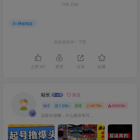
THE END
网创项目
喜欢就支持一下吧
创项目
点赞
287
赞赏
分享
收藏
站长
关注
0
1.2W+
0
667W+
6685W+
这家伙很懒，什么都没有写...
创项目