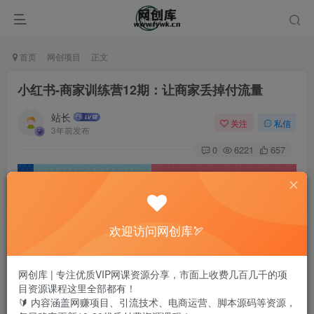
首页
网创项目
正文
小红书-商家训练营12期：让商家丢掉付流量
站长
关注
私信
3年前发布
0
6221
657
欢迎访问网创库🏹
网创库 | 专注优质VIP网课资源分享，市面上收费几百几千的项
目资源课程这里全部都有！
🔰 内容涵盖网赚项目、引流技术、电商运营、脚本源码等资源，