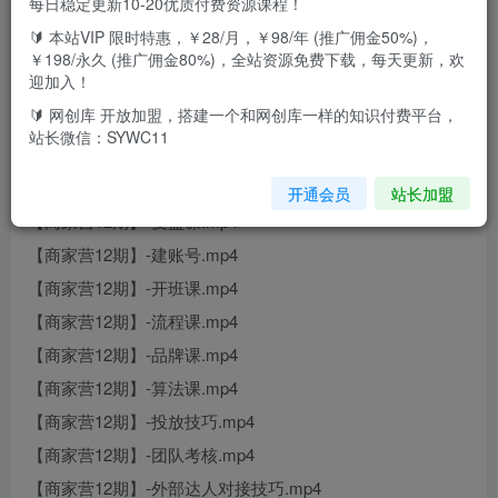
每日稳定更新10-20优质付费资源课程！
课程目录
🔰 本站VIP 限时特惠，￥28/月，￥98/年 (推广佣金50%)，
【商家营12期】-答疑课.mp4
￥198/永久 (推广佣金80%)，全站资源免费下载，每天更新，欢
迎加入！
【商家营12期】-答疑课-1664532834.mp4
🔰 网创库 开放加盟，搭建一个和网创库一样的知识付费平台，
【商家营12期】-带货课.mp4
站长微信：SYWC11
【商家营12期】-短视频课.mp4
【商家营12期】-封面课.mp4
开通会员
站长加盟
【商家营12期】-复盘课.mp4
【商家营12期】-建账号.mp4
【商家营12期】-开班课.mp4
【商家营12期】-流程课.mp4
【商家营12期】-品牌课.mp4
【商家营12期】-算法课.mp4
【商家营12期】-投放技巧.mp4
【商家营12期】-团队考核.mp4
【商家营12期】-外部达人对接技巧.mp4