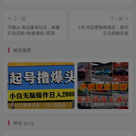
上一篇
下一篇
万相台·单品爆单玩法，单爆
小红书恋爱秘籍项目，看完
打造流程+快速测款+双渠放
立马就能实操
量+巨量引爆
相关推荐
创项目
AI起号撸爆头条，小白也能操作，日入2000+
外面收费398元外网
评论
抢沙发