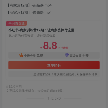
【商家营12期】-选品课.mp4
【商家营12期】-选题课.mp4
付费资源
小红书-商家训练营12期：让商家丢掉付流量
此内容为付费资源，请付费后查看
8.8
创项目
18.8
￥
￥
免费
免费
中级会员
高级会员
立即购买
您当前未登录！建议登陆后购买，可保存购买订单
创项目
©
版权声明
文章版权归作者所有，未经允许请勿转载。
THE END