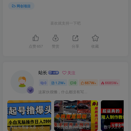
网创项目
喜欢就支持一下吧
创项目
点赞
657
赞赏
分享
收藏
站长
关注
创项目
0
1.2W+
0
667W+
6685W+
这家伙很懒，什么都没有写...
AI起号撸爆头条，小白也能操作，日入2000+
外面收费398元外网超跑豪车汽车视频搬运至快手抖音上热门项目
创项目