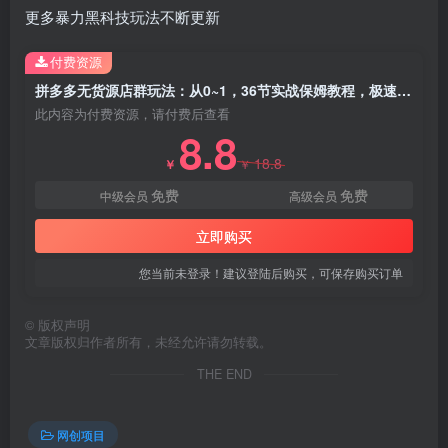
更多暴力黑科技玩法不断更新
付费资源
拼多多无货源店群玩法：从0~1，36节实战保姆教程，​极速起店必出单
此内容为付费资源，请付费后查看
8.8
创项目
18.8
￥
￥
免费
免费
中级会员
高级会员
立即购买
您当前未登录！建议登陆后购买，可保存购买订单
创项目
©
版权声明
文章版权归作者所有，未经允许请勿转载。
THE END
网创项目