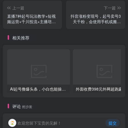
上一篇
下一篇
直播7种起号玩法教学+短视
抖音涨粉变现号，起号卖号3
频运营+千川投流+主播培训
天千粉，会使用手机或搬运
全套教程资料包
就能涨粉变现
相关推荐
创项目
AI起号撸爆头条，小白也能操作，日入2000+
外面收费398元外网
评论
抢沙发
欢迎您留下宝贵的见解！
提交