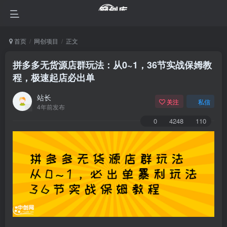
首页
网创项目
正文
拼多多无货源店群玩法：从0~1，36节实战保姆教
程，​极速起店必出单
站长
关注
私信
4年前发布
0
4248
110