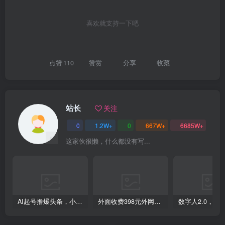
喜欢就支持一下吧
创项目
点赞
110
赞赏
分享
收藏
站长
关注
创项目
0
1.2W+
0
667W+
6685W+
这家伙很懒，什么都没有写...
AI起号撸爆头条，小白也能操作，日入2000+
外面收费398元外网超跑豪车汽车视频搬运至快手抖音上热门项目
创项目