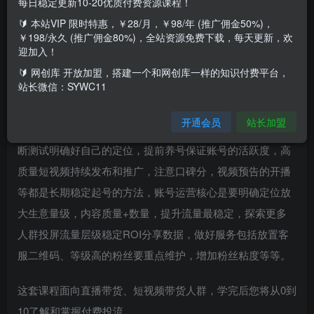
每日稳定更新10-20优质付费资源课程！
🔰 本站VIP 限时特惠，￥28/月，￥98/年 (推广佣金50%)，
课程从巨量千川基础认识和前景规划开始讲起，包括基础板
￥198/永久 (推广佣金80%)，全站资源免费下载，每天更新，欢
块不同广告平台的区别，巨量引擎、巨量千川、抖加、小店
迎加入！
随心推等，核心投流不是雪中送炭是锦上添花，讲解了抖音
🔰 网创库 开放加盟，搭建一个和网创库一样的知识付费平台，
站长微信：SYWC11
推流机制以及流量。
开通会员
站长加盟
运营策略主要讲长期稳定起号需要了解核心是小额多投，不
断测试明确好自己的定位，提前养号保证账号的活跃度，高
质量短视频持续发布和推广，注意口碑分，视频预告的开播
等都是长期稳定起号的方法，账号运营核心是要明确定位放
大生意量级，内容质量+数量，提升流量最稳定，探索更多
人群投屏流量层级稳定ROI分享数据，做好服务包括放置客
服二维码、等级高的粉丝要重点维护，增加粉丝粘度等等。
这套课程面向直播带货、短视频带货人群，学完后您将从0到
10了解和掌握付费投流。