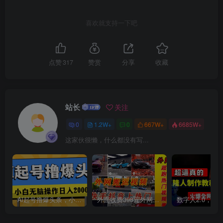
喜欢就支持一下吧
点赞
317
赞赏
分享
收藏
创项目
站长
关注
0
1.2W+
0
667W+
6685W+
这家伙很懒，什么都没有写...
AI起号撸爆头条，小白也能操作，日入2000+
外面收费398元外网超跑豪车汽车视频搬运至快手抖音上热门项目