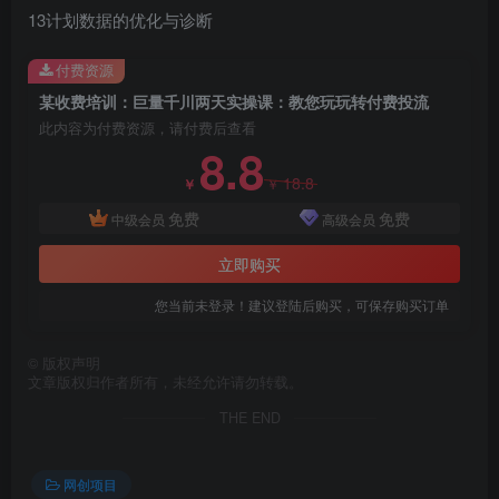
13计划数据的优化与诊断
创项目
付费资源
某收费培训：巨量千川两天实操课：教您玩玩转付费投流
此内容为付费资源，请付费后查看
8.8
18.8
￥
￥
免费
免费
中级会员
高级会员
创项目
立即购买
您当前未登录！建议登陆后购买，可保存购买订单
©
版权声明
文章版权归作者所有，未经允许请勿转载。
THE END
创项目
网创项目