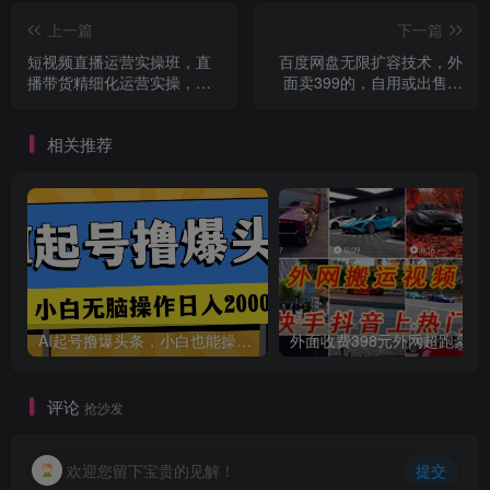
上一篇
下一篇
短视频直播运营实操班，直
百度网盘无限扩容技术，外
播带货精细化运营实操，教
面卖399的，自用或出售都
你快速打造赚钱直播间
可以
相关推荐
AI起号撸爆头条，小白也能操作，日入2000+
外面收费398元外网
评论
抢沙发
欢迎您留下宝贵的见解！
提交