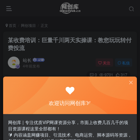
首页
网创项目
正文
某收费培训：巨量千川两天实操课：教您玩玩转付
费投流
站长
关注
私信
4年前发布
0
9701
317
欢迎访问网创库🏹
网创库 | 专注优质VIP网课资源分享，市面上收费几百几千的项
目资源课程这里全部都有！
🔰 内容涵盖网赚项目、引流技术、电商运营、脚本源码等资源，