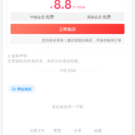
8.8
18.8
￥
￥
免费
免费
中级会员
高级会员
立即购买
您当前未登录！建议登陆后购买，可保存购买订单
创项目
©
版权声明
文章版权归作者所有，未经允许请勿转载。
THE END
网创项目
创项目
喜欢就支持一下吧
点赞
474
赞赏
分享
收藏