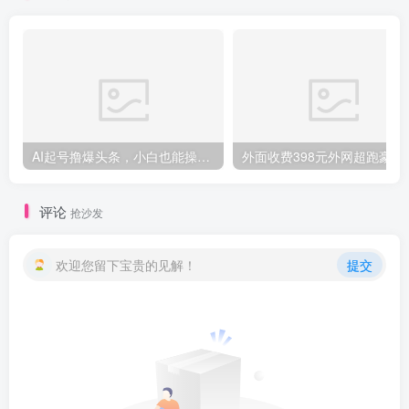
创项目
AI起号撸爆头条，小白也能操作，日入2000+
外面收费398元外网
评论
抢沙发
欢迎您留下宝贵的见解！
提交