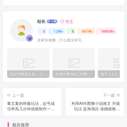
站长
关注
创项目
0
1.2W+
0
667W+
6685W+
这家伙很懒，什么都没有写...
创项目
AI起号撸爆头条，小白也能操作，日入2000+
外面收费398元外网超跑豪车汽车视频搬运至快手抖音上热门项目
上一篇
下一篇
毒文案的终极玩法，起号成
利用AI作图撸小说推文 升级
功率高几分钟就能制作一个
玩法 蓝海项目 保姆级教程
原创视频单个作品
小白也能日赚300
创项目
相关推荐