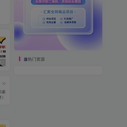
热门资源
视频号赛道2.0：AI神器新实践！另辟蹊径！五分钟一条作品，小白变高手…
数字人2.0，2024下半年最火项目，无限免费生成视频，可实现任何场景，用任何形象，任何声音，说任何话，5分钟生成一条原创口播视频。
靠蛋仔派对一天5800+，小白做磁力聚星轻松上手
篇
G素
材）