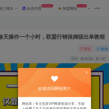
限时折扣
日入2K
热门项目
会员代理
加盟网站
，每天操作一个小时，联盟行销保姆级出单教程
关注
私信
0
8124
147
欢迎访问网创库🏹
网创库 | 专注优质VIP网课资源分享，市面
上收费几百几千的项目资源课程这里全部都