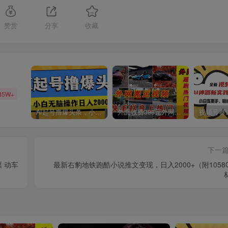
赞赏
分享
收藏
85W+
AI起号撸爆头条，小白也能操作，日入2000+
外面收费398元外网超跑豪车汽车视频搬运至快手抖音上热门项目
下一
 动车
最新右豹地铁跑酷小说推文变现，日入2000+（附1058