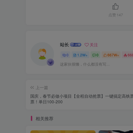
点赞
147
站长
关注
0
1.2W+
0
667W+
66
这家伙很懒，什么都没有写...
上一篇
国庆，春节必做小项目【全程自动抢票】一键搞定高铁票
票！单日100-200
相关推荐