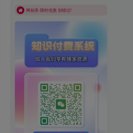
网创库-限时优惠 别错过!