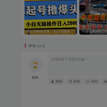
AI起号撸爆头条，小白也能操作，日入2000+
评论
抢沙发
昵称
昵称
表情
代码