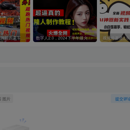
外面收费398元外网超跑豪车汽车视频搬运至快手抖音上热门项目
数字人2.0，2024下半年最火项目，无限免费生成视频，可实现任何场景，用任何形象，任何声音，说任何话，5分钟生成一条原创口播视频。
图片
提交评