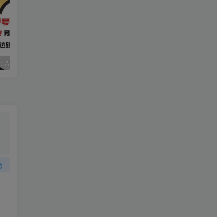
视频号赛道2.0：AI神器新实践！另辟蹊径！五分钟一条作品，小白变高手…
靠蛋仔派对一天5800+，小白做磁力聚星轻松上手
论