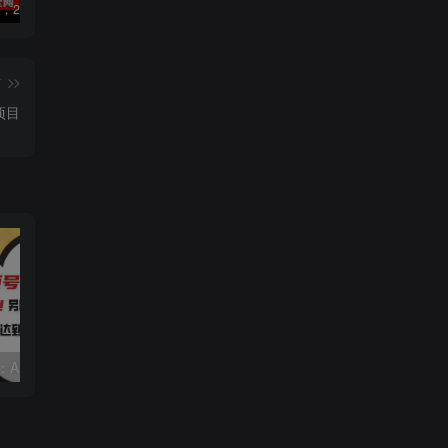
数字人2.0，2024下半年最火项目，无限免费生成视频，可实现任何场景，用任何形象，任何声音，说任何话，5分钟生成一条原创口播视频。
视频号赛道2.0：AI神器新实践！另辟蹊径！五分钟一条作品，小白变高手…
靠蛋仔派对一天5800+，小白做磁力聚星轻松上手
篇
项目
视频号赛道2.0：AI神器新实践！另辟蹊径！五分钟一条作品，小白变高手…
靠蛋仔派对一天5800+，小白做磁力聚星轻松上手