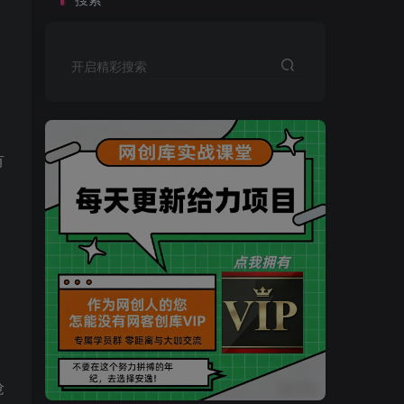
开启精彩搜索
有
买VIP会员或加盟商-全年最低价-立即抢额
抢
网创库-限时优惠 别错过!