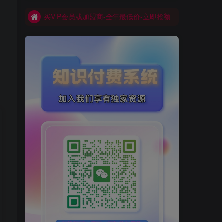
买VIP会员或加盟商-全年最低价-立即抢额
网创库-限时优惠 别错过!