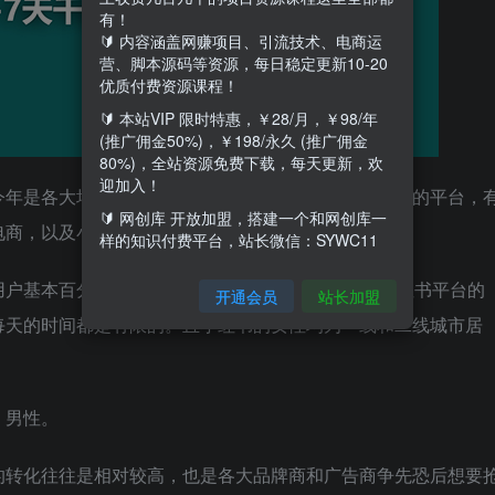
有！
🔰 内容涵盖网赚项目、引流技术、电商运
营、脚本源码等资源，每日稳定更新10-20
优质付费资源课程！
🔰 本站VIP 限时特惠，￥28/月，￥98/年
(推广佣金50%)，￥198/永久 (推广佣金
80%)，全站资源免费下载，每天更新，欢
迎加入！
今年是各大培训导师和各大创业博主争先恐后的在介绍的平台，
🔰 网创库 开放加盟，搭建一个和网创库一
电商，以及小红书商单等等各种玩法层出不穷。
样的知识付费平台，站长微信：SYWC11
户基本百分之90以上都是女性为主，而大部分刷小红书平台的
开通会员
站长加盟
每天的时间都是有限的。且小红书的女性均为一线和二线城市居
、男性。
的转化往往是相对较高，也是各大品牌商和广告商争先恐后想要