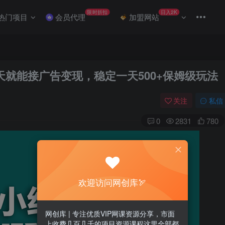
限时折扣
日入2K
热门项目
会员代理
加盟网站
就能接广告变现，稳定一天500+保姆级玩法
关注
私信
0
2831
780
欢迎访问网创库🏹
网创库 | 专注优质VIP网课资源分享，市面
上收费几百几千的项目资源课程这里全部都