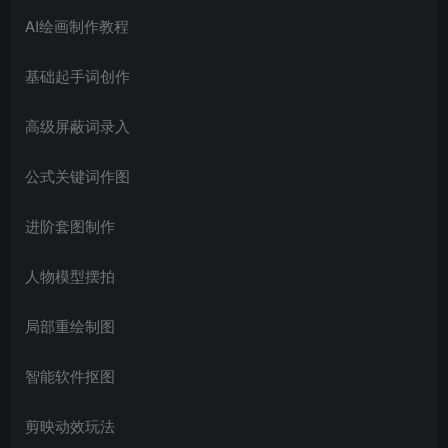
AI绘画制作教程
基础起手词创作
高级屏蔽词录入
创项目
公式关键词作图
进阶套图制作
人物模型摆拍
局部重绘制图
创项目
智能软件抠图
剪映动效玩法