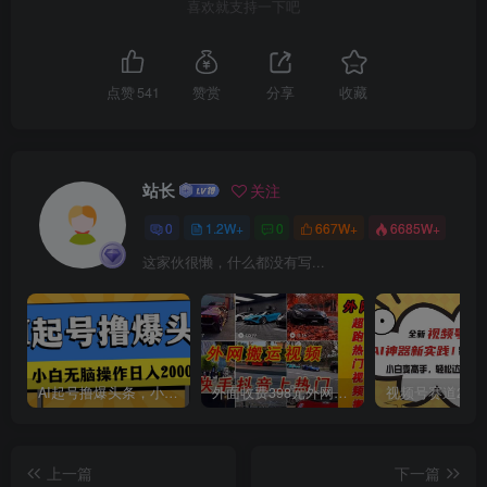
喜欢就支持一下吧
点赞
541
赞赏
分享
收藏
创项目
站长
关注
0
1.2W+
0
667W+
6685W+
这家伙很懒，什么都没有写...
AI起号撸爆头条，小白也能操作，日入2000+
外面收费398元外网超跑豪车汽车视频搬运至快手抖音上热门项目
上一篇
下一篇