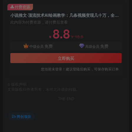
付费资源
小说推文·顶流技术AI绘画教学：几条视频变现几十万，全套视频教学+工具
此内容为付费资源，请付费后查看
创项目
8.8
18.8
￥
￥
免费
免费
中级会员
高级会员
立即购买
您当前未登录！建议登陆后购买，可保存购买订单
创项目
©
版权声明
文章版权归作者所有，未经允许请勿转载。
THE END
网创项目
创项目