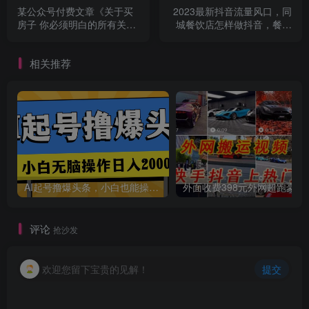
某公众号付费文章《关于买
2023最新抖音流量风口，同
房子 你必须明白的所有关键-
城餐饮店怎样做抖音，餐饮
写在涨潮来临前》
同城直播店引流方法
相关推荐
AI起号撸爆头条，小白也能操作，日入2000+
外面收费398元外网
评论
抢沙发
欢迎您留下宝贵的见解！
提交