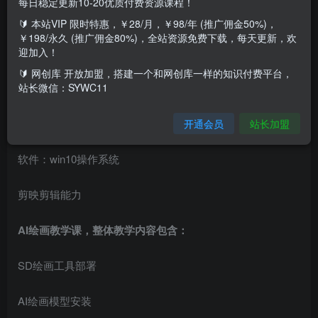
每日稳定更新10-20优质付费资源课程！
🔰 本站VIP 限时特惠，￥28/月，￥98/年 (推广佣金50%)，
￥198/永久 (推广佣金80%)，全站资源免费下载，每天更新，欢
确认满足以下条件才能学习：
迎加入！
🔰 网创库 开放加盟，搭建一个和网创库一样的知识付费平台，
硬件：NVIDIA显卡4G以上
站长微信：SYWC11
16G以上内存，40G硬盘空间
开通会员
站长加盟
软件：win10操作系统
剪映剪辑能力
AI绘画教学课，整体教学内容包含：
SD绘画工具部署
AI绘画模型安装