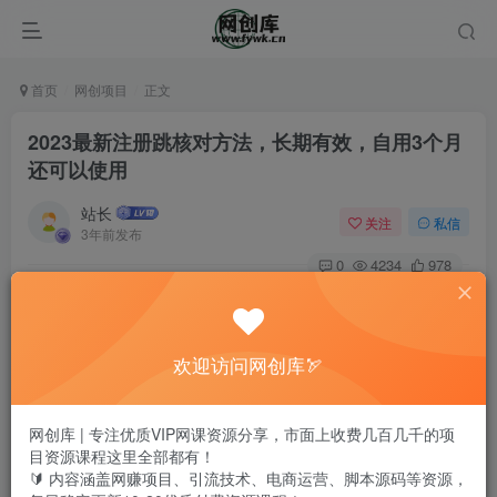
首页
网创项目
正文
2023最新注册跳核对方法，长期有效，自用3个月
还可以使用
站长
关注
私信
3年前发布
0
4234
978
欢迎访问网创库🏹
网创库 | 专注优质VIP网课资源分享，市面上收费几百几千的项
目资源课程这里全部都有！
🔰 内容涵盖网赚项目、引流技术、电商运营、脚本源码等资源，