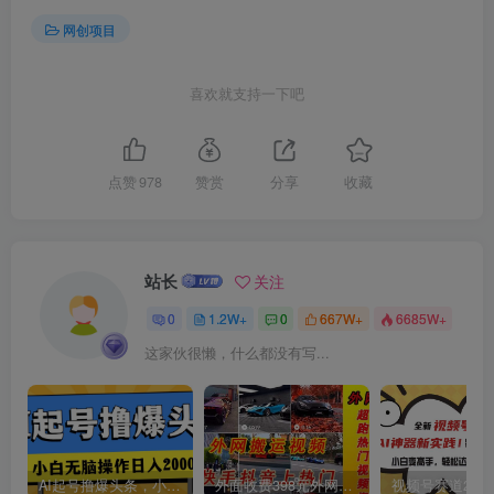
网创项目
喜欢就支持一下吧
创项目
点赞
978
赞赏
分享
收藏
站长
关注
0
1.2W+
0
667W+
6685W+
创项目
这家伙很懒，什么都没有写...
AI起号撸爆头条，小白也能操作，日入2000+
外面收费398元外网超跑豪车汽车视频搬运至快手抖音上热门项目