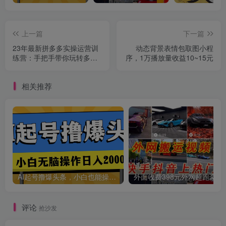
创项目
上一篇
下一篇
23年最新拼多多实操运营训
动态背景表情包取图小程
练营：手把手带你玩转多多
序，1万播放量收益10~15元
各种流量打法！
相关推荐
创项目
AI起号撸爆头条，小白也能操作，日入2000+
外面收费398元外网
创项目
评论
抢沙发