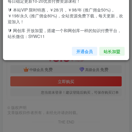
每日稳定更新10-20优质付费资源课程！
🔰 本站VIP 限时特惠，￥28/月，￥98/年 (推广佣金50%)，
最新抖音注册跳核对方法，长期有效，自用3个月还可以使用
￥198/永久 (推广佣金80%)，全站资源免费下载，每天更新，欢
迎加入！
付费资源
🔰 网创库 开放加盟，搭建一个和网创库一样的知识付费平台，
站长微信：SYWC11
2023最新注册跳核对方法，长期有效，自用3个月还可以使用
此内容为付费资源，请付费后查看
8.8
开通会员
站长加盟
18.8
￥
￥
免费
免费
中级会员
高级会员
立即购买
您当前未登录！建议登陆后购买，可保存购买订单
©
版权声明
文章版权归作者所有，未经允许请勿转载。
THE END