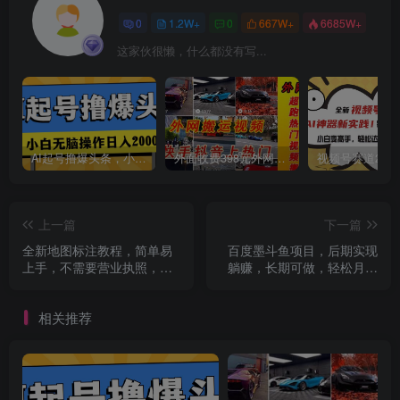
0
1.2W+
0
667W+
6685W+
这家伙很懒，什么都没有写...
AI起号撸爆头条，小白也能操作，日入2000+
外面收费398元外网超跑豪车汽车视频搬运至快手抖音上热门项目
上一篇
下一篇
全新地图标注教程，简单易
百度墨斗鱼项目，后期实现
上手，不需要营业执照，挑
躺赚，长期可做，轻松月入
战月入过万
10000＋（5节视频课）
相关推荐