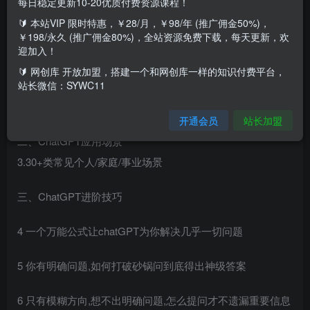
每日稳定更新10-20优质付费资源课程！
🔰 本站VIP 限时特惠，￥28/月，￥98/年 (推广佣金50%)，
课程大纲
￥198/永久 (推广佣金80%)，全站资源免费下载，每天更新，欢
迎加入！
一、抓住未来10年最大红利–下一代人工智能AGI
🔰 网创库 开放加盟，搭建一个和网创库一样的知识付费平台，
1 ChatGPT一夜爆火,AGI能给普通人带来什么?
站长微信：SYWC11
2 提示词将是未来的流行语
开通会员
站长加盟
二、ChatGPT应用场景
3.30+类常见个人/家庭/事业场景
三、ChatGPT进阶技巧
4 一个万能公式让chatGPT为你解决几乎一切问题
5 你有明确问题,如何打破砂锅问到底得出神级答案
6 只有模糊方向,想不出明确问题,怎么提问才不遗漏重要信息