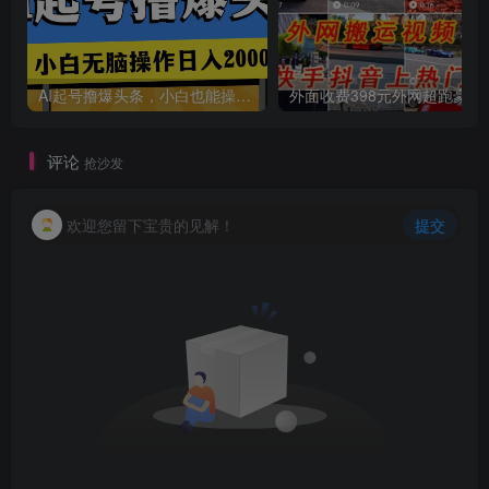
AI起号撸爆头条，小白也能操作，日入2000+
外面收费398元外网
评论
抢沙发
欢迎您留下宝贵的见解！
提交