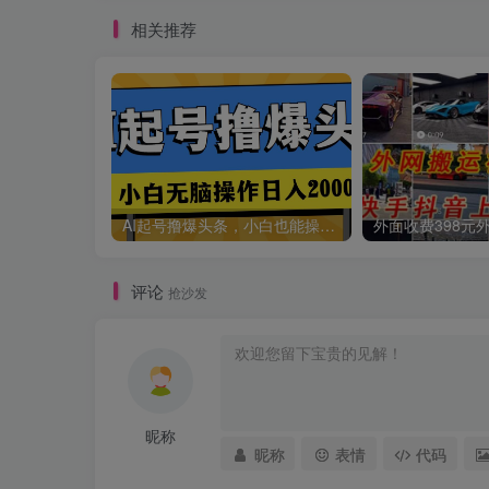
相关推荐
AI起号撸爆头条，小白也能操作，日入2000+
评论
抢沙发
昵称
昵称
表情
代码