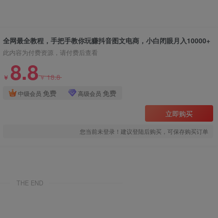
全网最全教程，手把手教你玩赚抖音图文电商，小白闭眼月入10000+
此内容为付费资源，请付费后查看
8.8
18.8
￥
￥
免费
免费
中级会员
高级会员
立即购买
您当前未登录！建议登陆后购买，可保存购买订单
THE END