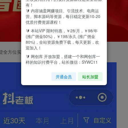
有！
🔰 内容涵盖网赚项目、引流技术、电商运
营、脚本源码等资源，每日稳定更新10-20
优质付费资源课程！
🔰 本站VIP 限时特惠，￥28/月，￥98/年
(推广佣金50%)，￥198/永久 (推广佣金
80%)，全站资源免费下载，每天更新，欢
迎加入！
带货全方位实战教程全网最全喂饭级以下为实战收益
🔰 网创库 开放加盟，搭建一个和网创库一
样的知识付费平台，站长微信：SYWC11
开通会员
站长加盟