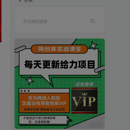
开启精彩搜索
买VIP会员或加盟商-全年最低价-立即抢额
网创库-限时优惠 别错过!