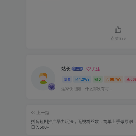
点赞
839
站长
关注
0
1.2W+
0
667W+
66
这家伙很懒，什么都没有写...
上一篇
抖音短剧推广暴力玩法，无视粉丝数，简单上手做原创
日入500+