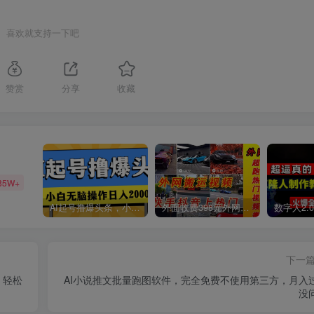
喜欢就支持一下吧
赞赏
分享
收藏
85W+
AI起号撸爆头条，小白也能操作，日入2000+
外面收费398元外网超跑豪车汽车视频搬运至快手抖音上热门项目
下一
，轻松
AI小说推文批量跑图软件，完全免费不使用第三方，月入
没