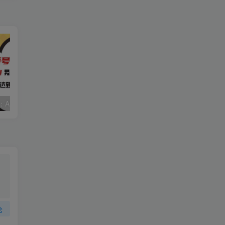
视频号赛道2.0：AI神器新实践！另辟蹊径！五分钟一条作品，小白变高手…
靠蛋仔派对一天5800+，小白做磁力聚星轻松上手
论