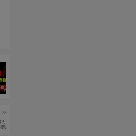
数字人2.0，2024下半年最火项目，无限免费生成视频，可实现任何场景，用任何形象，任何声音，说任何话，5分钟生成一条原创口播视频。
视频号赛道2.0：AI神器新实践！另辟蹊径！五分钟一条作品，小白变高手…
靠蛋仔派对一天5800+，小白做磁力聚星轻松上手
篇
过万
问题