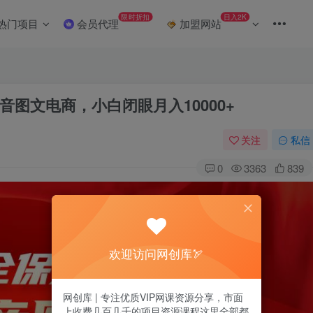
限时折扣
日入2K
热门项目
会员代理
加盟网站
图文电商，小白闭眼月入10000+
关注
私信
0
3363
839
欢迎访问网创库🏹
网创库 | 专注优质VIP网课资源分享，市面
上收费几百几千的项目资源课程这里全部都