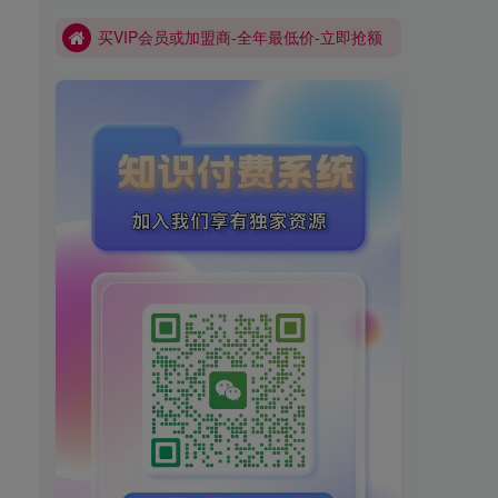
买VIP会员或加盟商-全年最低价-立即抢额
网创库-限时优惠 别错过!