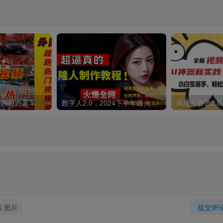
外面收费398元外网超跑豪车汽车视频搬运至快手抖音上热门项目
数字人2.0，2024下半年最火项目，无限免费生成视频，可实现任何场景，用任何形象，任何声音，说任何话，5分钟生成一条原创口播视频。
图片
提交评