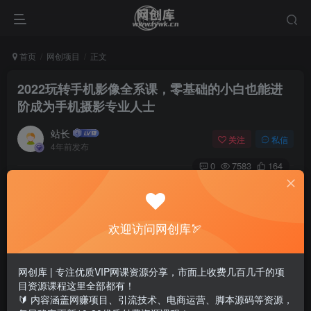
首页
网创项目
正文
2022玩转手机影像全系课，零基础的小白也能进
阶成为手机摄影专业人士
站长
关注
私信
4年前发布
0
7583
164
2022玩转手机影像全系课，零基础的小白也能进阶成为手机
摄影专业人士
欢迎访问网创库🏹
年轻讲师团队,不拘一格的教学方式全新的教学理念,解决碎片
零散难拼凑知识点的问题零基础的小白,也能进阶成为手机摄
网创库 | 专注优质VIP网课资源分享，市面上收费几百几千的项
目资源课程这里全部都有！
影专业人士
🔰 内容涵盖网赚项目、引流技术、电商运营、脚本源码等资源，