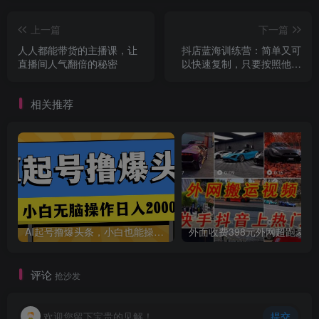
上一篇
下一篇
人人都能带货的主播课，让
抖店蓝海训练营：简单又可
直播间人气翻倍的秘密
以快速复制，只要按照他的
标准化去执行就可以赚钱！
相关推荐
AI起号撸爆头条，小白也能操作，日入2000+
外面收费398元外网
评论
抢沙发
欢迎您留下宝贵的见解！
提交