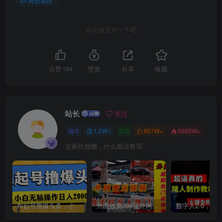
网创项目
喜欢就支持一下吧
点赞
164
赞赏
分享
收藏
站长
关注
0
1.2W+
0
667W+
6685W+
这家伙很懒，什么都没有写...
AI起号撸爆头条，小白也能操作，日入2000+
外面收费398元外网超跑豪车汽车视频搬运至快手抖音上热门项目