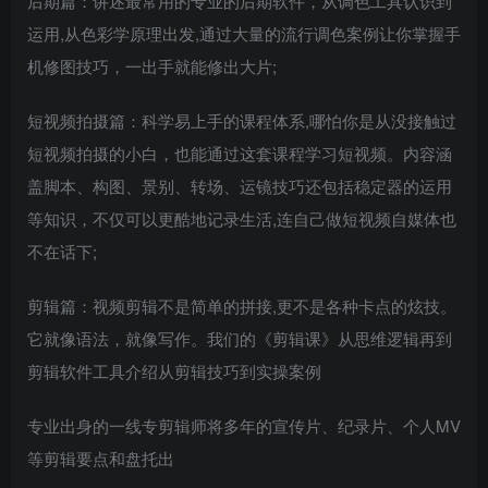
后期篇：讲述最常用的专业的后期软件，从调色工具认识到
运用,从色彩学原理出发,通过大量的流行调色案例让你掌握手
机修图技巧，一出手就能修出大片;
短视频拍摄篇：科学易上手的课程体系,哪怕你是从没接触过
短视频拍摄的小白，也能通过这套课程学习短视频。内容涵
创项目
盖脚本、构图、景别、转场、运镜技巧还包括稳定器的运用
等知识，不仅可以更酷地记录生活,连自己做短视频自媒体也
不在话下;
剪辑篇：视频剪辑不是简单的拼接,更不是各种卡点的炫技。
它就像语法，就像写作。我们的《剪辑课》从思维逻辑再到
创项目
剪辑软件工具介绍从剪辑技巧到实操案例
专业出身的一线专剪辑师将多年的宣传片、纪录片、个人MV
等剪辑要点和盘托出