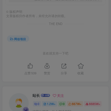
©
版权声明
文章版权归作者所有，未经允许请勿转载。
THE END
创项目
网创项目
喜欢就支持一下吧
点赞
539
赞赏
分享
收藏
站长
关注
0
1.2W+
0
667W+
6685W+