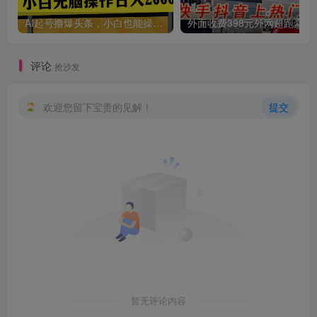
AI起号撸爆头条，小白也能操作，日入2000+
外面收费398元外网
评论
抢沙发
欢迎您留下宝贵的见解！
提交
暂无评论内容