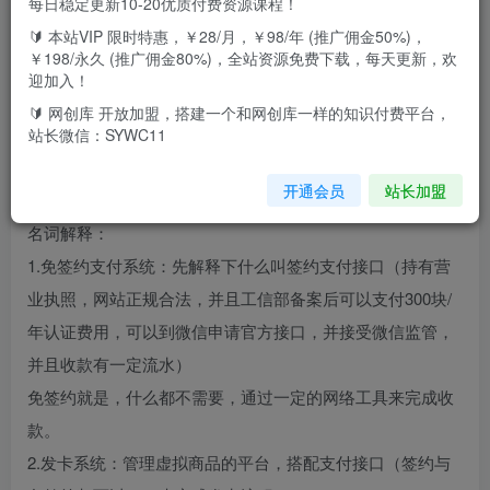
每日稳定更新10-20优质付费资源课程！
🔰 本站VIP 限时特惠，￥28/月，￥98/年 (推广佣金50%)，
售卖虚拟资源项目基本上是一本万利，是一个不错的被动收
￥198/永久 (推广佣金80%)，全站资源免费下载，每天更新，欢
入项目。但要想被动除产品属性外，还需要有强大的、完善
迎加入！
的、稳定的系统支持。
🔰 网创库 开放加盟，搭建一个和网创库一样的知识付费平台，
站长微信：SYWC11
课程包含了从0开始学习搭建，只要按视频抄都可以完成。课
程包含视频教程与源码。
开通会员
站长加盟
名词解释：
1.免签约支付系统：先解释下什么叫签约支付接口（持有营
业执照，网站正规合法，并且工信部备案后可以支付300块/
年认证费用，可以到微信申请官方接口，并接受微信监管，
并且收款有一定流水）
免签约就是，什么都不需要，通过一定的网络工具来完成收
款。
2.发卡系统：管理虚拟商品的平台，搭配支付接口（签约与