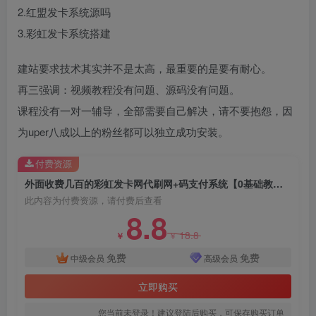
2.红盟发卡系统源吗
3.彩虹发卡系统搭建
创项目
建站要求技术其实并不是太高，最重要的是要有耐心。
再三强调：视频教程没有问题、源码没有问题。
课程没有一对一辅导，全部需要自己解决，请不要抱怨，因
为uper八成以上的粉丝都可以独立成功安装。
创项目
付费资源
外面收费几百的彩虹发卡网代刷网+码支付系统【0基础教程+全套源码】
此内容为付费资源，请付费后查看
8.8
18.8
￥
￥
免费
免费
中级会员
高级会员
创项目
立即购买
您当前未登录！建议登陆后购买，可保存购买订单