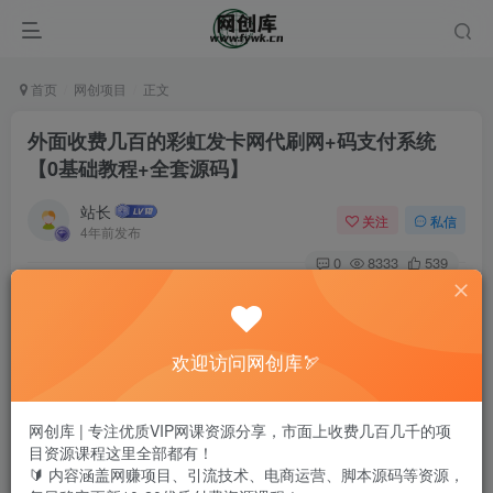
首页
网创项目
正文
外面收费几百的彩虹发卡网代刷网+码支付系统
【0基础教程+全套源码】
站长
关注
私信
4年前发布
0
8333
539
欢迎访问网创库🏹
网创库 | 专注优质VIP网课资源分享，市面上收费几百几千的项
目资源课程这里全部都有！
🔰 内容涵盖网赚项目、引流技术、电商运营、脚本源码等资源，