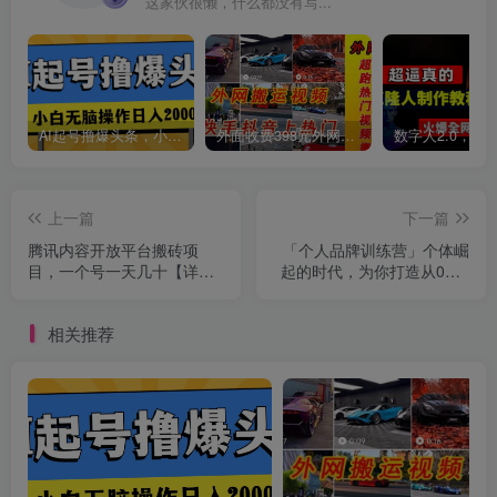
这家伙很懒，什么都没有写...
AI起号撸爆头条，小白也能操作，日入2000+
外面收费398元外网超跑豪车汽车视频搬运至快手抖音上热门项目
上一篇
下一篇
腾讯内容开放平台搬砖项
「个人品牌训练营」个体崛
目，一个号一天几十【详细
起的时代，为你打造从0到1
玩法教程】
变现系统（12节视频课）
相关推荐