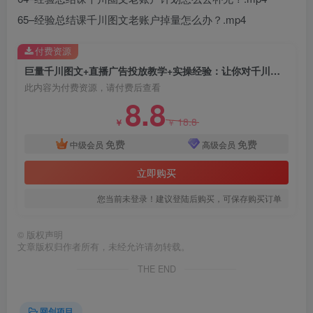
65–经验总结课千川图文老账户掉量怎么办？.mp4
付费资源
巨量千川图文+直播广告投放教学+实操经验：让你对千川有一个认知（65节课）
此内容为付费资源，请付费后查看
8.8
18.8
￥
￥
免费
免费
中级会员
高级会员
立即购买
您当前未登录！建议登陆后购买，可保存购买订单
©
版权声明
文章版权归作者所有，未经允许请勿转载。
THE END
网创项目