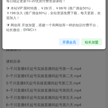
每日稳定更新10-20优质付费资源课程！
🔰 本站VIP 限时特惠，￥28/月，￥98/年 (推广佣金50%)，
本课程包括：巨量千川理论知识以及实操经验；
￥198/永久 (推广佣金80%)，全站资源免费下载，每天更新，欢
迎加入！
本人从巨量鲁班开始到现在一直实操广告投放工作，有着丰
🔰 网创库 开放加盟，搭建一个和网创库一样的知识付费平台，
富的实操经验和理论知识
站长微信：SYWC11
学习完本课程你会对巨量千川有一个系统的认知，和一定的
开通会员
站长加盟
投放技巧
课程目录
1–千川直播8天起号实操直播间起号第一天.mp4
2–千川直播8天起号实操直播间起号第二天.mp4
3-千川直播8天起号实操直播间起号第三天.mp4
4–千川直播8天起号实操直播间起号第四天.mp4
5–千川直播8天起号实操直播间起号第五天.mp4
6–千川直播8天起号实操直播间起号第六天.mp4