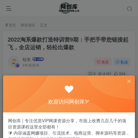
首页
网创项目
正文
2022淘系爆款打造特训营9期：手把手带您链接起
飞，全店运销，轻松出爆款
站长
关注
私信
4年前发布
0
4181
324
欢迎访问网创库🏹
网创库 | 专注优质VIP网课资源分享，市面上收费几百几千的项
目资源课程这里全部都有！
🔰 内容涵盖网赚项目、引流技术、电商运营、脚本源码等资源，