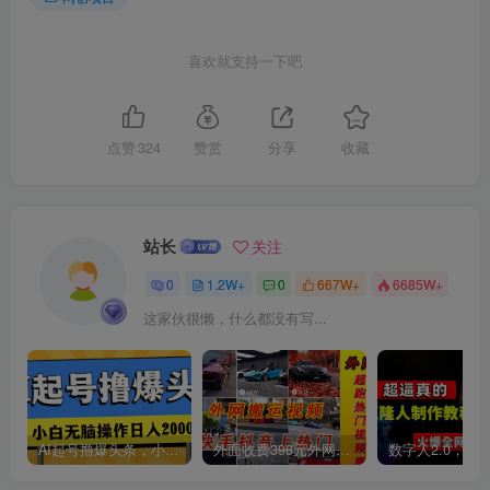
喜欢就支持一下吧
创项目
点赞
324
赞赏
分享
收藏
站长
关注
0
1.2W+
0
667W+
6685W+
这家伙很懒，什么都没有写...
AI起号撸爆头条，小白也能操作，日入2000+
外面收费398元外网超跑豪车汽车视频搬运至快手抖音上热门项目