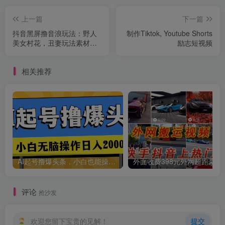
上一篇
下一篇
抖音黑屏撸音浪玩法：野人
制作Tiktok, Youtube Shorts
美女村花，丑妻玩法素材统
励志短视频
统有【教程+素材】
相关推荐
AI起号撸爆头条，小白也能操作，日入2000+
外面收费398元外网
评论
抢沙发
欢迎您留下宝贵的见解！
提交