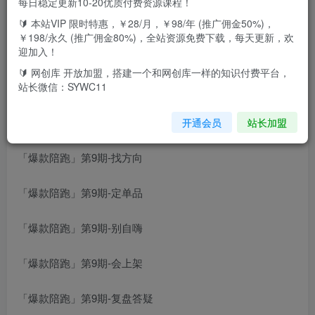
每日稳定更新10-20优质付费资源课程！
🔰 本站VIP 限时特惠，￥28/月，￥98/年 (推广佣金50%)，
课程介绍：
￥198/永久 (推广佣金80%)，全站资源免费下载，每天更新，欢
迎加入！
21天线上特训班，从淘宝0开始，选品上架、操作链接到全
🔰 网创库 开放加盟，搭建一个和网创库一样的知识付费平台，
店动销，手把手教你链接起飞，爆款不断。
站长微信：SYWC11
课程目录：
开通会员
站长加盟
「爆款陪跑」第9期-找方向
「爆款陪跑」第9期-定单品
「爆款陪跑」第9期-别自嗨
「爆款陪跑」第9期-会上架
「爆款陪跑」第9期-复盘答疑