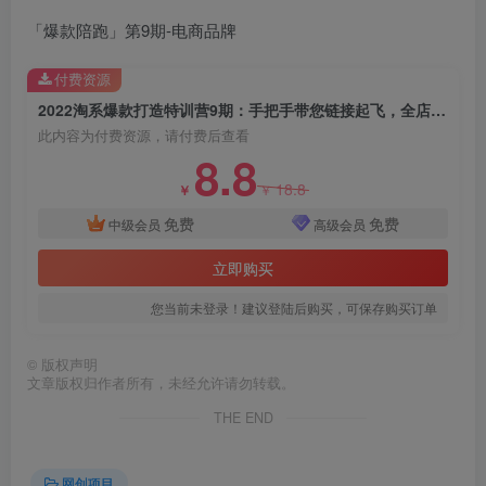
「爆款陪跑」第9期-电商品牌
创项目
付费资源
2022淘系爆款打造特训营9期：手把手带您链接起飞，全店运销，轻松出爆款
此内容为付费资源，请付费后查看
8.8
18.8
￥
￥
免费
免费
中级会员
高级会员
创项目
立即购买
您当前未登录！建议登陆后购买，可保存购买订单
©
版权声明
文章版权归作者所有，未经允许请勿转载。
THE END
创项目
网创项目