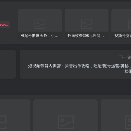
85W+
AI起号撸爆头条，小白也能操作，日入2000+
外面收费398元外网超跑豪车汽车视频搬运至快手抖音上热门项目
下一
短视频带货内训营：抖音出单攻略，吃透/账号运营/奥秘
松