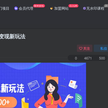
限时折扣
日入2K
加
门项目
会员代理
加盟网站
无水印课程
序变现新玩法
关注
私信
0
4671
500