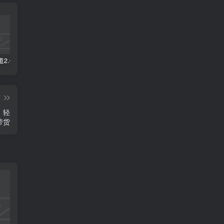
视频号赛道2.0：AI神器新实践！另辟蹊径！五分钟一条作品，小白变高手…
数字人2.0，2024下半年最火项目，无限免费生成视频，可实现任何场景，用任何形象，任何声音，说任何话，5分钟生成一条原创口播视频。
靠蛋仔派对一天5800+，小白做磁力聚星轻松上手
篇
，轻
带货