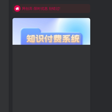
网创库-限时优惠 别错过!
买VIP会