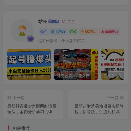
站长
关注
0
1.2W+
0
667W+
6685W+
创项目
这家伙很懒，什么都没有写...
AI起号撸爆头条，小白也能操作，日入2000+
外面收费398元外网超跑豪车汽车视频搬运至快手抖音上热门项目
创项目
上一篇
下一篇
最新抖音带货之蹭网红流量
最新超耐造男粉项目实操教
玩法，案例分析学习【详细
程，抖音快手引流到私域自
教程】
动成交
相关推荐