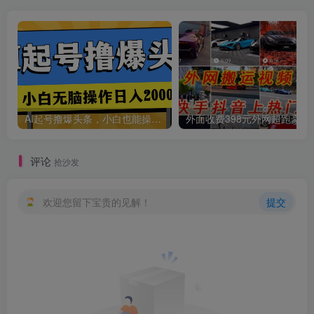
创项目
AI起号撸爆头条，小白也能操作，日入2000+
外面收费398元外网
创项目
评论
抢沙发
欢迎您留下宝贵的见解！
提交