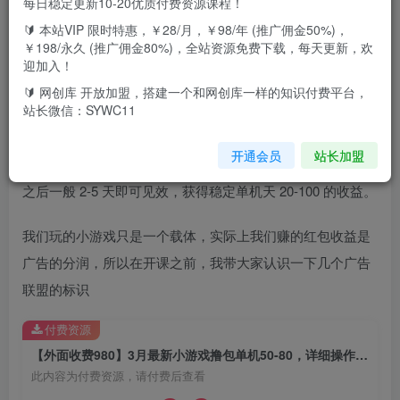
每日稳定更新10-20优质付费资源课程！
🔰 本站VIP 限时特惠，￥28/月，￥98/年 (推广佣金50%)，
做这个项目，最重要的最主要的就是养机！玩游戏撸包，想
￥198/永久 (推广佣金80%)，全站资源免费下载，每天更新，欢
撸大包，想持续的撸大包，就要先养机！
迎加入！
🔰 网创库 开放加盟，搭建一个和网创库一样的知识付费平台，
在小游戏红包这个行业，大家记住，是 6 分养机，2分开
站长微信：SYWC11
包，2 分休息，在实操之前，务必戒骄戒躁，保持空杯心态
开通会员
站长加盟
来学习，学明白之后再去操作，这样会少走弯路，认真学完
之后一般 2-5 天即可见效，获得稳定单机天 20-100 的收益。
我们玩的小游戏只是一个载体，实际上我们赚的红包收益是
广告的分润，所以在开课之前，我带大家认识一下几个广告
联盟的标识
付费资源
【外面收费980】3月最新小游戏撸包单机50-80，详细操作教程
此内容为付费资源，请付费后查看