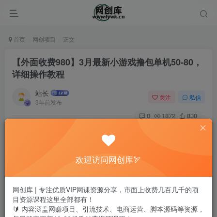
首页
网创项目
正文
【外面收费980】3月最新小游戏撸包单机50-80，
详细操作教程
站长
关注
私信
3年前发布
0
1872
830
欢迎访问网创库🏹
网创库 | 专注优质VIP网课资源分享，市面上收费几百几千的项
目资源课程这里全部都有！
🔰 内容涵盖网赚项目、引流技术、电商运营、脚本源码等资源，