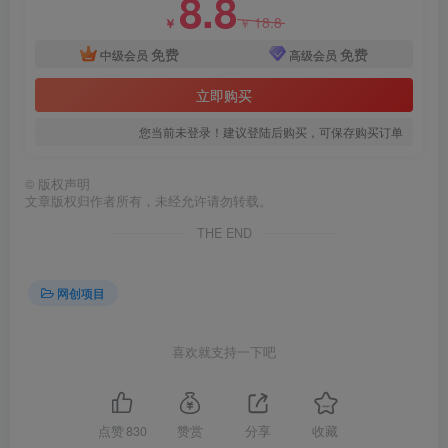
8.8
18.8
￥
￥
免费
免费
中级会员
高级会员
立即购买
您当前未登录！建议登陆后购买，可保存购买订单
©
版权声明
文章版权归作者所有，未经允许请勿转载。
创项目
THE END
网创项目
喜欢就支持一下吧
创项目
点赞
830
赞赏
分享
收藏