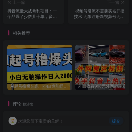
上一篇
下一篇
抖音流量大战暴利项目：一
视频号引流不需要实名开播
个品爆了少数几十单，多则
技术 无限注册新视频号无限
几百上千单（原价1288）
开播都不需要实名开播
相关推荐
AI起号撸爆头条，小白也能操作，日入2000+
外面收费398元外网
评论
抢沙发
欢迎您留下宝贵的见解！
提交