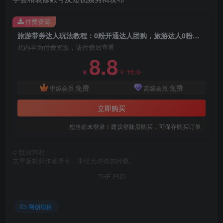
付费资源
旅游带券达人玩法教程：0粉开通达人团购，旅游达人0粉可变现（7节课）
创项目
此内容为付费资源，请付费后查看
8.8
18.8
￥
￥
免费
免费
中级会员
高级会员
立即购买
您当前未登录！建议登陆后购买，可保存购买订单
创项目
©
版权声明
文章版权归作者所有，未经允许请勿转载。
THE END
网创项目
创项目