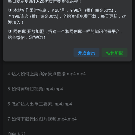
每日稳定更新10-20优质付费资源课程！
🔰 本站VIP 限时特惠，￥28/月，￥98/年 (推广佣金50%)，
课程内容：
￥198/永久 (推广佣金80%)，全站资源免费下载，每天更新，欢
迎加入！
1-为什么做旅游带券达人.mp4.mp4
🔰 网创库 开放加盟，搭建一个和网创库一样的知识付费平台，
站长微信：SYWC11
2-如何打造旅游账号精装修.mp4.mp4
开通会员
站长加盟
3-达人后台如何开通团购.mp4.mp4
4-达人如何上架商家景点链接.mp4.mp4
5-如何剪辑短视频.mp4.mp4
6-做好达人出单三要素.mp4.mp4
7-如何下载景区图片视频.mp4.mp4
面向人群