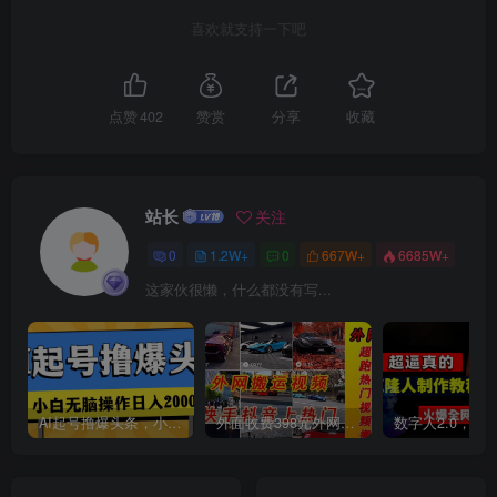
喜欢就支持一下吧
点赞
402
赞赏
分享
收藏
创项目
站长
关注
0
1.2W+
0
667W+
6685W+
这家伙很懒，什么都没有写...
AI起号撸爆头条，小白也能操作，日入2000+
外面收费398元外网超跑豪车汽车视频搬运至快手抖音上热门项目