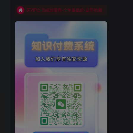
买VIP会员或加盟商-全年最低价-立即抢额
网创库-限时优惠 别错过!