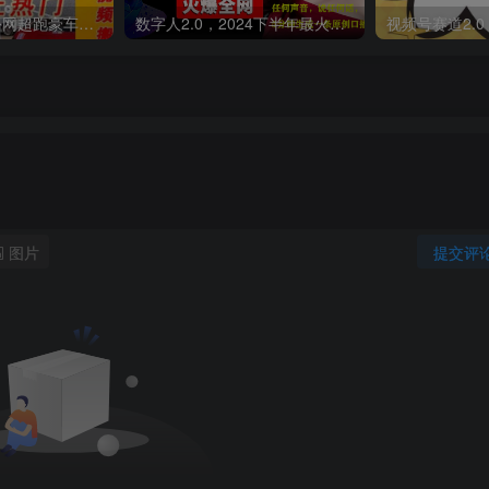
外面收费398元外网超跑豪车汽车视频搬运至快手抖音上热门项目
数字人2.0，2024下半年最火项目，无限免费生成视频，可实现任何场景，用任何形象，任何声音，说任何话，5分钟生成一条原创口播视频。
图片
提交评