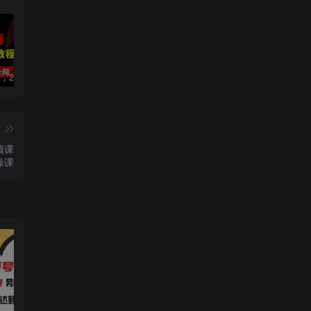
数字人2.0，2024下半年最火项目，无限免费生成视频，可实现任何场景，用任何形象，任何声音，说任何话，5分钟生成一条原创口播视频。
视频号赛道2.0：AI神器新实践！另辟蹊径！五分钟一条作品，小白变高手…
2022直播带货之千川投流课：快速起量方法、付费撬动自然流 90分钟学会
篇
频课
操课