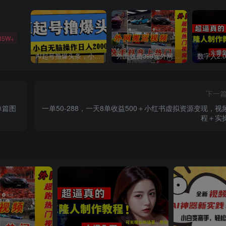
85W+
AI起号撸爆头条，小白也能操作，日入2000+
外面收费398元外网超跑豪车汽车视频搬运至快手抖音上热门项目
下一
单篇图
一单50-288，一天8单收益500＋小红书虚拟资源变现，视
程＋实