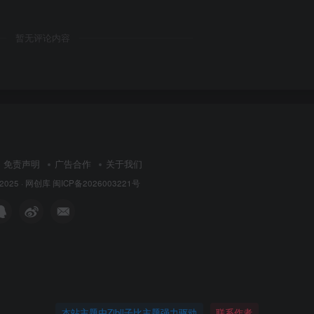
暂无评论内容
免责声明
广告合作
关于我们
 2025 ·
网创库
闽ICP备2026003221号
本站主题由Zibll子比主题强力驱动
联系作者