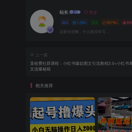
站长
关注
0
1.2W+
0
667W+
66
这家伙很懒，什么都没有写...
上一篇
某收费社群课程：小红书爆款图文引流教程2.0+小红书
文连爆秘籍
相关推荐