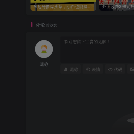
AI起号撸爆头条，小白也能操作，日入2000+
评论
抢沙发
昵称
昵称
表情
代码