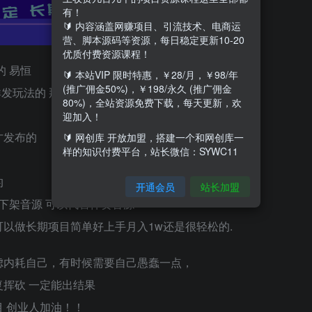
有！
🔰 内容涵盖网赚项目、引流技术、电商运
营、脚本源码等资源，每日稳定更新10-20
优质付费资源课程！
 易恒
🔰 本站VIP 限时特惠，￥28/月，￥98/年
(推广佣金50%)，￥198/永久 (推广佣金
群发玩法的 那个帅哥
80%)，全站资源免费下载，每天更新，欢
迎加入！
才发布的
🔰 网创库 开放加盟，搭建一个和网创库一
样的知识付费平台，站长微信：SYWC11
的
开通会员
站长加盟
下架音源 可以代售伴奏音源
以做长期项目简单好上手月入1w还是很轻松的.
虑内耗自己，有时候需要自己愚蠢一点，
挥砍 一定能出结果
 创业人加油！！