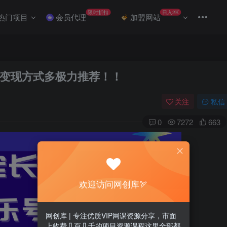
限时折扣
日入2K
热门项目
会员代理
加盟网站
变现方式多极力推荐！！
关注
私信
0
7272
663
欢迎访问网创库🏹
网创库 | 专注优质VIP网课资源分享，市面
上收费几百几千的项目资源课程这里全部都