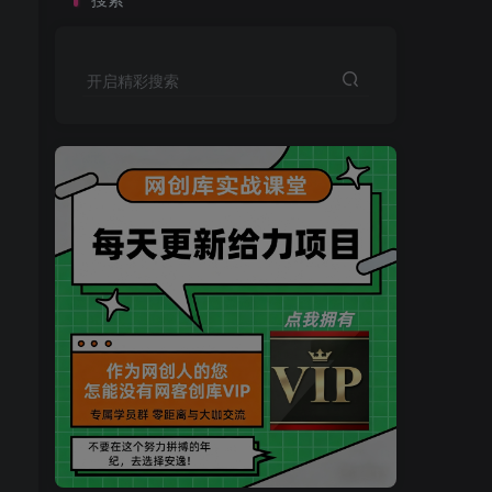
开启精彩搜索
买VIP会员或加盟商-全年最低价-立即抢额
网创库-限时优惠 别错过!