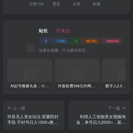
点赞
700
赞赏
分享
收藏
站长
关注
创项目
0
1.2W+
0
667W+
6685W+
这家伙很懒，什么都没有写...
AI起号撸爆头条，小白也能操作，日入2000+
外面收费398元外网超跑豪车汽车视频搬运至快手抖音上热门项目
创项目
上一篇
下一篇
抖音无人美女玩法 双重防封
利用人工智能美女视频淘
手段 不封号日入1000+教程
金，单号日入2000+，新手
+软件+素材
也能干，喂饭式教程