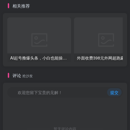
相关推荐
创项目
AI起号撸爆头条，小白也能操作，日入2000+
外面收费398元外网
创项目
评论
抢沙发
欢迎您留下宝贵的见解！
提交
暂无评论内容