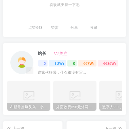
喜欢就支持一下吧
创项目
点赞
643
赞赏
分享
收藏
站长
关注
创项目
0
1.2W+
0
667W+
6685W+
这家伙很懒，什么都没有写...
AI起号撸爆头条，小白也能操作，日入2000+
外面收费398元外网超跑豪车汽车视频搬运至快手抖音上热门项目
上一篇
下一篇