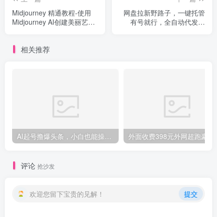
Midjourney 精通教程-使用
网盘拉新野路子，一键托管
Midjourney AI创建美丽艺术
有号就行，全自动代发视
图像-36节课-中英字幕
频，每日躺赚2000＋，保姆
级落地教程
相关推荐
AI起号撸爆头条，小白也能操作，日入2000+
外面收费398元外网
评论
抢沙发
欢迎您留下宝贵的见解！
提交