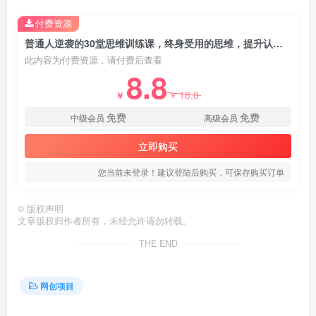
付费资源
普通人逆袭的30堂思维训练课，终身受用的思维，提升认知，实现逆袭
此内容为付费资源，请付费后查看
8.8
创项目
18.8
￥
￥
免费
免费
中级会员
高级会员
立即购买
您当前未登录！建议登陆后购买，可保存购买订单
创项目
©
版权声明
文章版权归作者所有，未经允许请勿转载。
THE END
网创项目