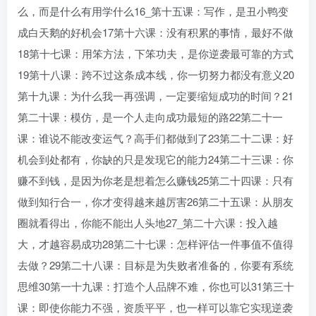
么，而是什么有用学什么16_第十五课：写作，是丑小鸭变
成白天鹅的好机会17第十六课：没有积累的事情，最好不做
18第十七课：用笨方法，下笨功夫，是你逆袭最可靠的方式
19第十八课：跨不过这条成本线，你一切努力都没有意义20
第十九课：为什么我一再强调，一定要缩短成功的时间？21
第二十课：模仿，是一个人走向成功最短的路22第二十一
课：谁说不能改变运气？高手们都做到了23第二十二课：好
创项目
机会到处都有，你缺的只是发现它的能力24第二十三课：你
赚不到钱，是因为你老是想着怎么赚钱25第二十四课：只有
做到知行合一，你才变得越来越厉害26第二十五课：从朋友
圈就看得出，你能不能出人头地27_第二十六课：投入越
大，才越容易成功28第二十七课：怎样评估一件事值不值得
去做？29第二十八课：目标是为失败者准备的，你要有系统
创项目
思维30第一十九课：打造个人品牌不难，你也可以31第三十
课：即使你能力不强，资质平平，也一样可以靠它实现逆袭