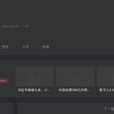
喜欢就支持一下吧
赞赏
分享
收藏
85W+
AI起号撸爆头条，小白也能操作，日入2000+
外面收费398元外网超跑豪车汽车视频搬运至快手抖音上热门项目
下一