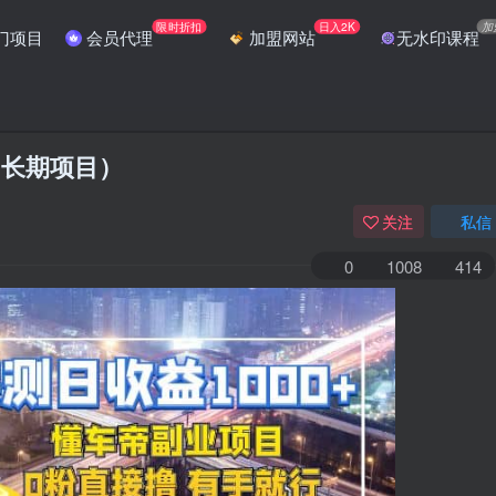
限时折扣
日入2K
加
门项目
会员代理
加盟网站
无水印课程
（长期项目）
关注
私信
0
1008
414