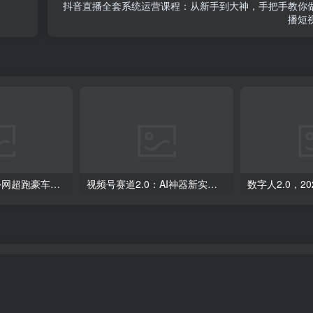
抖音直播全套系统运营课程：从新手到大神，手把手教你
播短
外面收费398元外网超跑豪车汽车视频搬运至快手抖音上热门项目
视频号赛道2.0：AI神器新实践！另辟蹊径！五分钟一条作品，小白变高手…