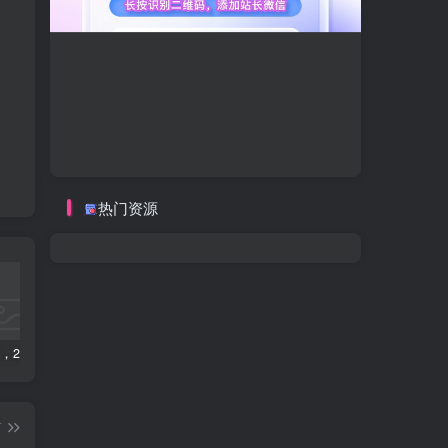
热门资源
数字人2.0，2024下半年最火项目，无限免费生成视频，可实现任何场景，用任何形象，任何声音，说任何话，5分钟生成一条原创口播视频。
视频号赛道2.0：AI神器新实践！另辟蹊径！五分钟一条作品，小白变高手…
2022直播带货之千川投流课：快速起量方法、付费撬动自然流 90分钟学会
篇