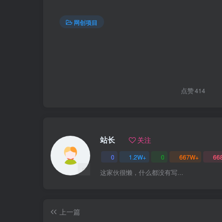
网创项目
点赞
414
站长
关注
0
1.2W+
0
667W+
66
这家伙很懒，什么都没有写...
上一篇