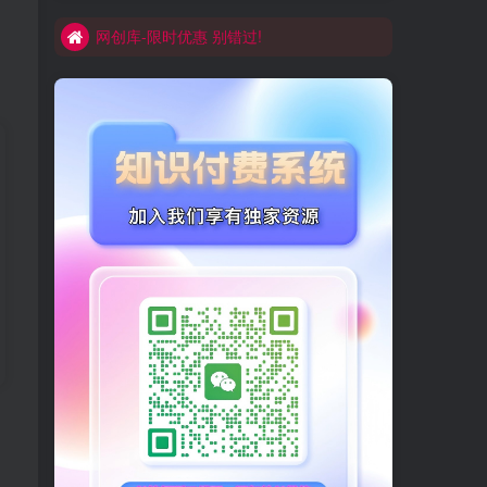
网创库-限时优惠 别错过!
买VIP会