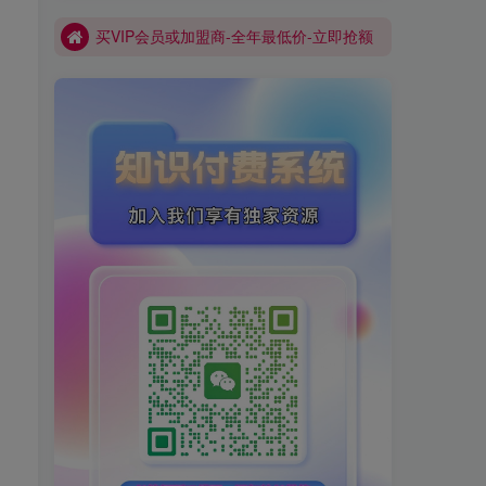
买VIP会员或加盟商-全年最低价-立即抢额
网创库-限时优惠 别错过!