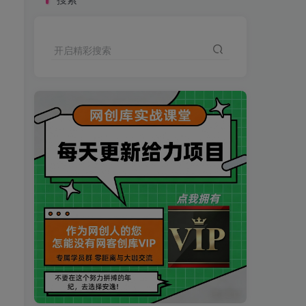
开启精彩搜索
买VIP会员或加盟商-全年最低价-立即抢额
网创库-限时优惠 别错过!