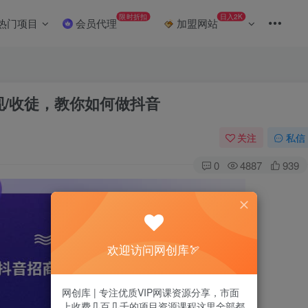
限时折扣
日入2K
热门项目
会员代理
加盟网站
变现/收徒，教你如何做抖音
关注
私信
0
4887
939
欢迎访问网创库🏹
网创库 | 专注优质VIP网课资源分享，市面
上收费几百几千的项目资源课程这里全部都