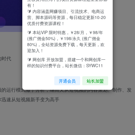
有！
🔰 内容涵盖网赚项目、引流技术、电商运
营、脚本源码等资源，每日稳定更新10-20
优质付费资源课程！
🔰 本站VIP 限时特惠，￥28/月，￥98/年
(推广佣金50%)，￥198/永久 (推广佣金
80%)，全站资源免费下载，每天更新，欢
迎加入！
的时代
🔰 网创库 开放加盟，搭建一个和网创库一
样的知识付费平台，站长微信：SYWC11
开通会员
站长加盟
频的运行模式做了分析，继而又从短视频的内容策划、制作、发
你迅速从短视频新手变为高手