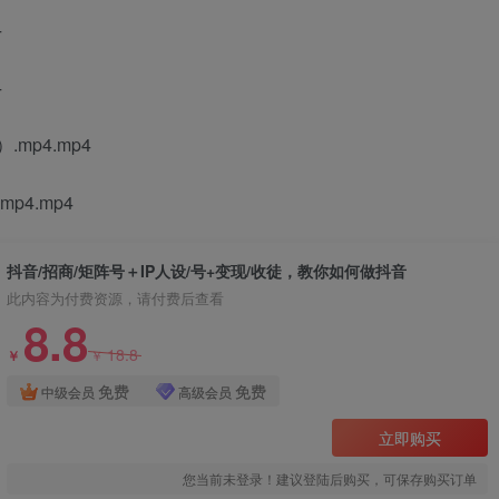
4
4
mp4.mp4
4.mp4
抖音/招商/矩阵号＋IP人设/号+变现/收徒，教你如何做抖音
此内容为付费资源，请付费后查看
8.8
18.8
￥
￥
免费
免费
中级会员
高级会员
立即购买
您当前未登录！建议登陆后购买，可保存购买订单