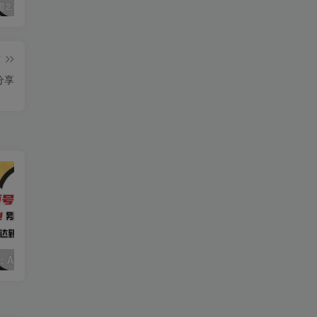
视频号赛道2.0：AI神器新实践！另辟蹊径！五分钟一条作品，小白变高手…
数字人2.0，2024下半年最火项目，无限免费生成视频，可实现任何场景，用任何形象，任何声音，说任何话，5分钟生成一条原创口播视频。
靠蛋仔派对一天5800+，小白做磁力聚星轻松上手
篇
分享
视频号赛道2.0：AI神器新实践！另辟蹊径！五分钟一条作品，小白变高手…
靠蛋仔派对一天5800+，小白做磁力聚星轻松上手