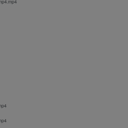
4.mp4
p4
p4