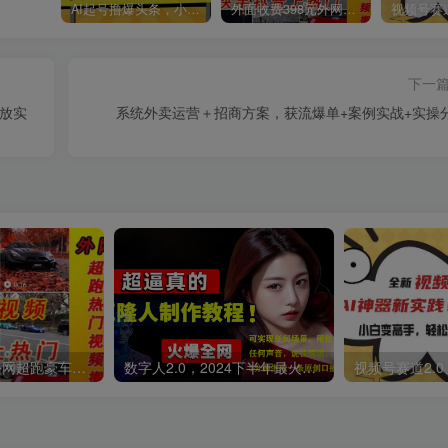
AI起号撸爆头条，小白也能操作，日入2000+
外面收费398元外网超跑豪车汽车视频搬运至快手抖音上热门项目
下一
放实
系统外卖运营＋招商方案，获流爆单+案例实战+实操
外面收费398元外网超跑豪车汽车视频搬运至快手抖音上热门项目
数字人2.0，2024下半年最火项目，无限免费生成视频，可实现任何场景，用任何形象，任何声音，说任何话，5分钟生成一条原创口播视频。