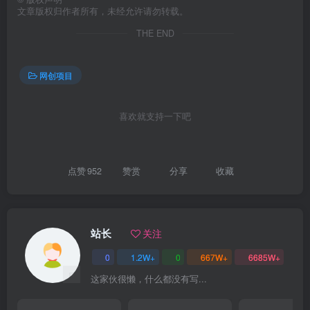
文章版权归作者所有，未经允许请勿转载。
THE END
网创项目
创项目
喜欢就支持一下吧
点赞
952
赞赏
分享
收藏
站长
关注
0
1.2W+
0
667W+
6685W+
这家伙很懒，什么都没有写...