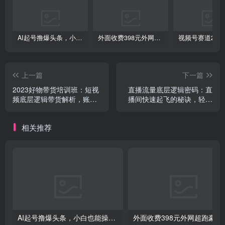
AI起号撸爆头条，小白也能操作，日入2000+
外面收费398元外网超跑豪车汽车视频搬运至快手抖音上热门项目
上一篇
下一篇
2023好物带货培训班：短视
直播流量底层逻辑密码：直
频底层逻辑带货解析，账号
播间快速起飞的秘诀，轻松
定位运营选品
上热门
相关推荐
AI起号撸爆头条，小白也能操作，日入2000+
外面收费398元外网