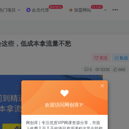
限时折扣
日入2K
热门项目
会员代理
加盟网站
会这些，低成本拿流量不愁
关注
私信
0
5336
668
欢迎访问网创库🏹
网创库 | 专注优质VIP网课资源分享，市面
上收费几百几千的项目资源课程这里全部都