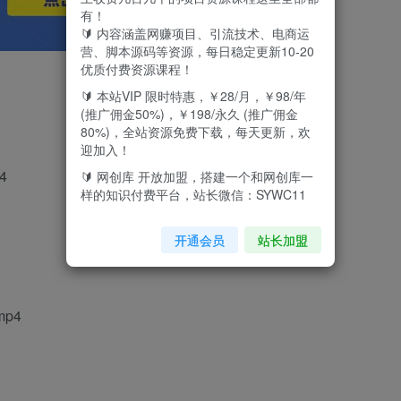
有！
🔰 内容涵盖网赚项目、引流技术、电商运
营、脚本源码等资源，每日稳定更新10-20
优质付费资源课程！
🔰 本站VIP 限时特惠，￥28/月，￥98/年
(推广佣金50%)，￥198/永久 (推广佣金
80%)，全站资源免费下载，每天更新，欢
迎加入！
4
🔰 网创库 开放加盟，搭建一个和网创库一
样的知识付费平台，站长微信：SYWC11
开通会员
站长加盟
p4