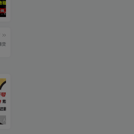
数字人2.0，2024下半年最火项目，无限免费生成视频，可实现任何场景，用任何形象，任何声音，说任何话，5分钟生成一条原创口播视频。
视频号赛道2.0：AI神器新实践！另辟蹊径！五分钟一条作品，小白变高手…
靠蛋仔派对一天5800+，小白做磁力聚星轻松上手
篇
铺货
视频号赛道2.0：AI神器新实践！另辟蹊径！五分钟一条作品，小白变高手…
2022直播带货之千川投流课：快速起量方法、付费撬动自然流 90分钟学会