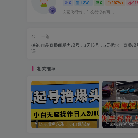
0
1.2W+
0
667W+
66
这家伙很懒，什么都没有写...
上一篇
0粉0作品直播间暴力起号，3天起号，5天优化，直播起
课
相关推荐
AI起号撸爆头条，小白也能操作，日入2000+