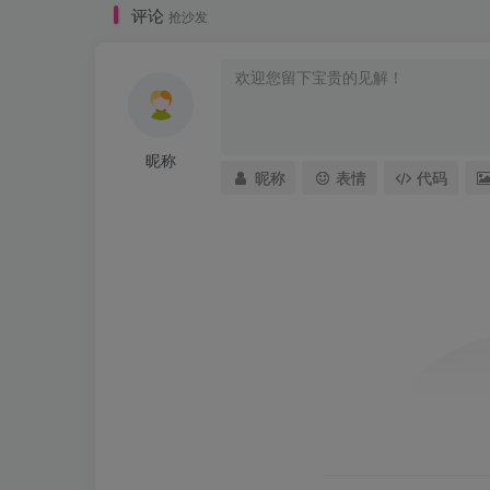
评论
抢沙发
昵称
昵称
表情
代码