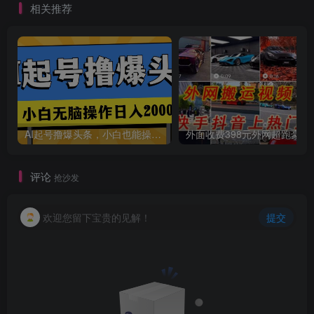
相关推荐
AI起号撸爆头条，小白也能操作，日入2000+
外面收费398元外网
评论
抢沙发
欢迎您留下宝贵的见解！
提交