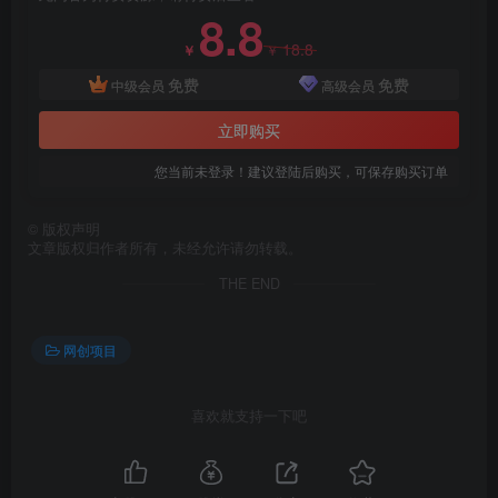
8.8
18.8
￥
￥
创项目
免费
免费
中级会员
高级会员
立即购买
您当前未登录！建议登陆后购买，可保存购买订单
©
版权声明
文章版权归作者所有，未经允许请勿转载。
创项目
THE END
网创项目
喜欢就支持一下吧
创项目