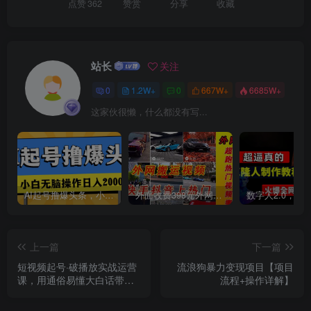
点赞
362
赞赏
分享
收藏
站长
关注
0
1.2W+
0
667W+
6685W+
创项目
这家伙很懒，什么都没有写...
AI起号撸爆头条，小白也能操作，日入2000+
外面收费398元外网超跑豪车汽车视频搬运至快手抖音上热门项目
上一篇
下一篇
短视频起号·破播放实战运营
流浪狗暴力变现项目【项目
课，用通俗易懂大白话带你
流程+操作详解】
玩转短视频