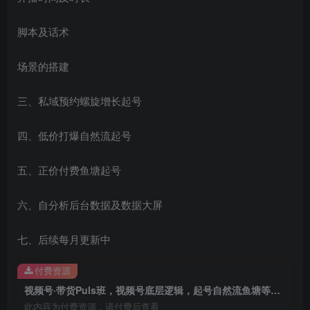
脚本及话术
场景的搭建
创项目
三、私域预约螺旋增长起号
四、低价打爆自然流起号
五、正价付费鱼塘起号
六、自分析后台数据及数据大屏
创项目
七、后续每月更新中
付费资源
视频号·带货Puls班，视频号底层逻辑，起号自然流鱼塘等玩法
此内容为付费资源，请付费后查看