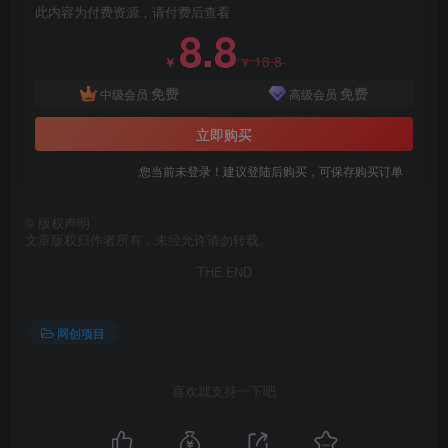
此内容为付费资源，请付费后查看
8.8
18.8
￥
￥
创项目
免费
免费
中级会员
高级会员
立即购买
您当前未登录！建议登陆后购买，可保存购买订单
©
版权声明
文章版权归作者所有，未经允许请勿转载。
创项目
THE END
网创项目
喜欢就支持一下吧
创项目