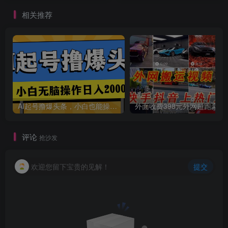
相关推荐
AI起号撸爆头条，小白也能操作，日入2000+
外面收费398元外网
评论
抢沙发
欢迎您留下宝贵的见解！
提交