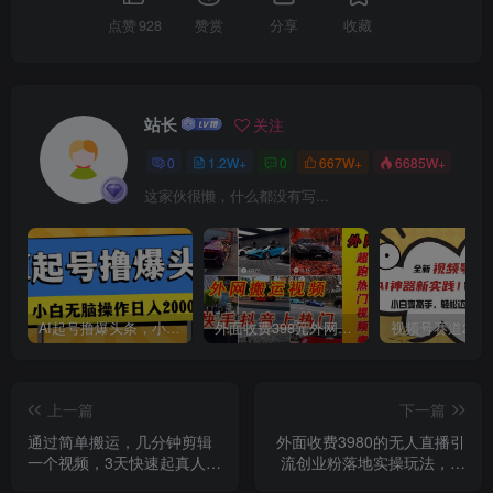
点赞
928
赞赏
分享
收藏
站长
关注
0
1.2W+
0
667W+
6685W+
创项目
这家伙很懒，什么都没有写...
AI起号撸爆头条，小白也能操作，日入2000+
外面收费398元外网超跑豪车汽车视频搬运至快手抖音上热门项目
上一篇
下一篇
通过简单搬运，几分钟剪辑
外面收费3980的无人直播引
一个视频，3天快速起真人千
流创业粉落地实操玩法，单
粉号
日引100+精准创业粉