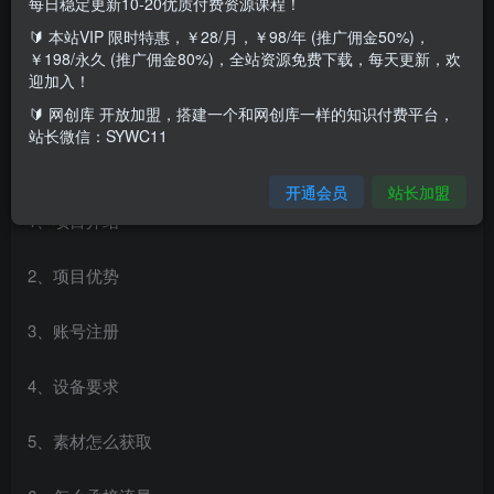
每日稳定更新10-20优质付费资源课程！
🔰 本站VIP 限时特惠，￥28/月，￥98/年 (推广佣金50%)，
￥198/永久 (推广佣金80%)，全站资源免费下载，每天更新，欢
今天给大家带来一套适合所有朋友去操作的剧本杀全流程玩
迎加入！
法！
🔰 网创库 开放加盟，搭建一个和网创库一样的知识付费平台，
站长微信：SYWC11
整套课程分为七个环节，整理成两节课！
开通会员
站长加盟
1、项目介绍
2、项目优势
3、账号注册
4、设备要求
5、素材怎么获取