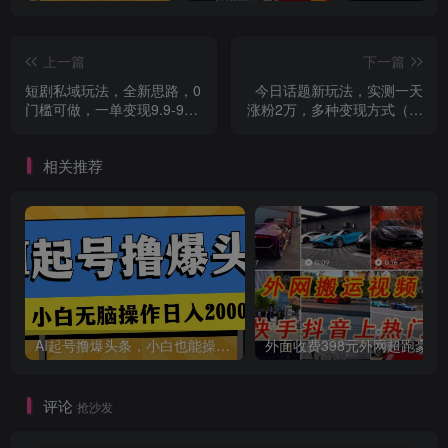
创项目
上一篇
下一篇
短剧私域玩法，全新思路，0
今日话题新玩法，实测一天
门槛可做，一单变现9.9-99
涨粉2万，多种变现方式（教
不等（教程+素材）
程+5G素材）
相关推荐
创项目
AI起号撸爆头条，小白也能操作，日入2000+
外面收费398元外网
评论
抢沙发