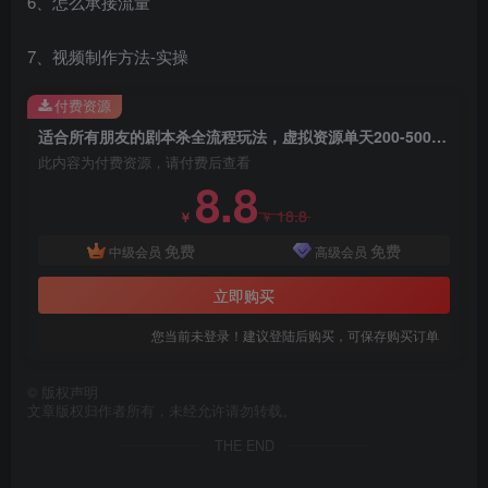
6、怎么承接流量
7、视频制作方法-实操
付费资源
适合所有朋友的剧本杀全流程玩法，虚拟资源单天200-500收溢！
此内容为付费资源，请付费后查看
8.8
18.8
￥
￥
创项目
免费
免费
中级会员
高级会员
立即购买
您当前未登录！建议登陆后购买，可保存购买订单
©
版权声明
文章版权归作者所有，未经允许请勿转载。
创项目
THE END