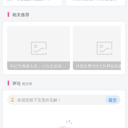
作品变现300-500，手机可
程【揭秘】
做，适合小白【揭秘】
相关推荐
创项目
AI起号撸爆头条，小白也能操作，日入2000+
外面收费398元外网
评论
抢沙发
欢迎您留下宝贵的见解！
提交