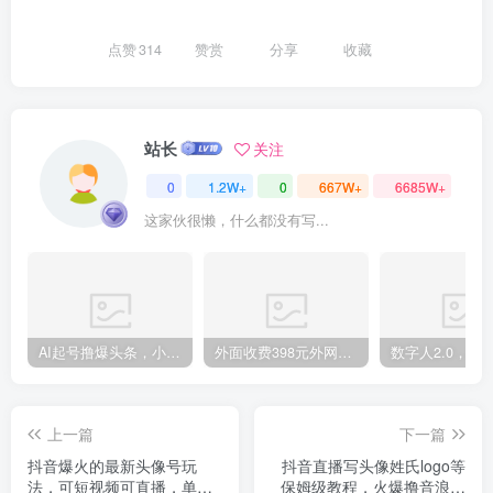
点赞
314
赞赏
分享
收藏
创项目
站长
关注
0
1.2W+
0
667W+
6685W+
这家伙很懒，什么都没有写...
创项目
AI起号撸爆头条，小白也能操作，日入2000+
外面收费398元外网超跑豪车汽车视频搬运至快手抖音上热门项目
上一篇
下一篇
抖音爆火的最新头像号玩
抖音直播写头像姓氏logo等
创项目
法，可短视频可直播，单个
保姆级教程，火爆撸音浪教