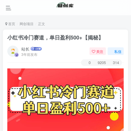
首页
网创项目
正文
小红书冷门赛道，单日盈利500+【揭秘】
站长
关注
私信
3年前发布
0
9205
314