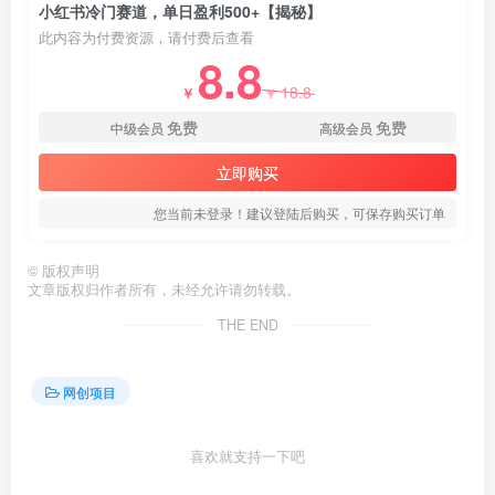
小红书冷门赛道，单日盈利500+【揭秘】
此内容为付费资源，请付费后查看
8.8
18.8
￥
￥
免费
免费
中级会员
高级会员
立即购买
创项目
您当前未登录！建议登陆后购买，可保存购买订单
©
版权声明
文章版权归作者所有，未经允许请勿转载。
THE END
创项目
网创项目
喜欢就支持一下吧