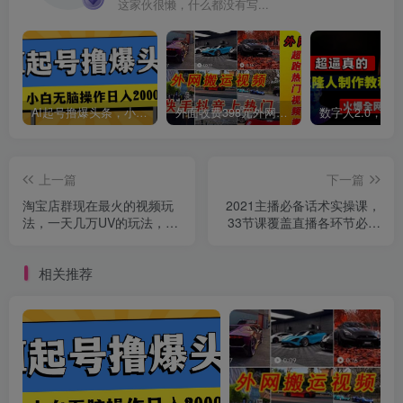
这家伙很懒，什么都没有写...
AI起号撸爆头条，小白也能操作，日入2000+
外面收费398元外网超跑豪车汽车视频搬运至快手抖音上热门项目
上一篇
下一篇
淘宝店群现在最火的视频玩
2021主播必备话术实操课，
法，一天几万UV的玩法，赶
33节课覆盖直播各环节必备
紧上车吃肉！
话术
相关推荐