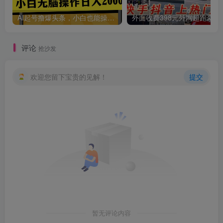
AI起号撸爆头条，小白也能操作，日入2000+
外面收费398元外网
评论
抢沙发
欢迎您留下宝贵的见解！
提交
暂无评论内容