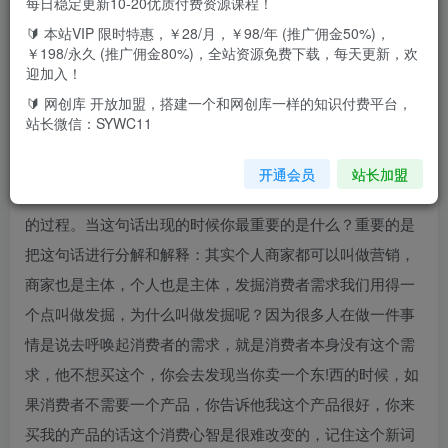
每日稳定更新10-20优质付费资源课程！
🔰 本站VIP 限时特惠，￥28/月，￥98/年 (推广佣金50%)，
这一门课通俗的讲叫做把你的产品卖出去，如何更好的卖货
￥198/永久 (推广佣金80%)，全站资源免费下载，每天更新，欢
是这一门课的核心，老师之前在樊登做自媒体总监，主要做
迎加入！
新媒体所以不管抖音快手、b站小红书直播所有销售平台老师
🔰 网创库 开放加盟，搭建一个和网创库一样的知识付费平台，
站长微信：SYWC11
都会去做，所以老师更多的是会去结合平台的方式跟大家说
怎么做营销，那么我们把营销做一个定义，你去百度搜营销
开通会员
站长加盟
指的是商家发掘消费者需求，让消费者认识到产品进而购买
的过程。当这句话出现的时候你最重要的是什么？重要的是
把这句话进行分解和解释：其实个人商家都可以叫做营销，
商家也是主体，个人也是主体，发掘消费者需求我们用得一
个点叫做发掘，为什么叫做发掘呢？因为很多人在做一件事
情是说去呼唤起消费者的需求，就是消费者本身没有这个需
求，他不想买这个，你会去发现当你卖一个东!西的时候，如
果消费者不需要一个产品，你告诉他我这个产品很好，你来
买我的产品的话这个消费心智是很难改变的，记住这个新词