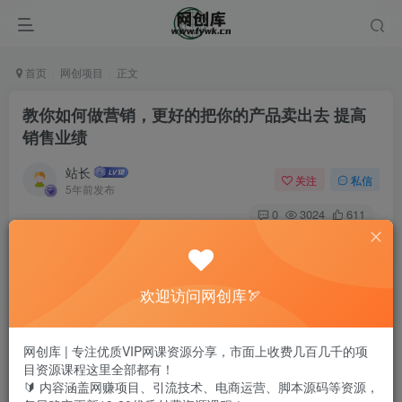
首页
网创项目
正文
教你如何做营销，更好的把你的产品卖出去 提高
销售业绩
站长
关注
私信
5年前发布
0
3024
611
欢迎访问网创库🏹
网创库 | 专注优质VIP网课资源分享，市面上收费几百几千的项
目资源课程这里全部都有！
🔰 内容涵盖网赚项目、引流技术、电商运营、脚本源码等资源，