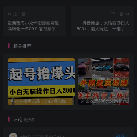
创项目
上一篇
下一篇
最新蓝海小众怀旧漫画赛道
抖音撸金，大话西游日入
高转化一单29.9 靠视频平台
500+，懒人玩法，一部手机
引流变现一个月狂赚5w
即可上手
相关推荐
创项目
AI起号撸爆头条，小白也能操作，日入2000+
外面收费398元外网
评论
抢沙发
欢迎您留下宝贵的见解！
提交