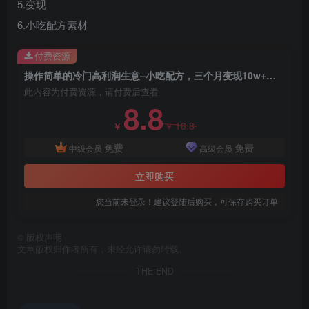
5.变现
6.小吃配方素材
付费资源
操作简单的冷门高利润生意–小吃配方，三个月变现10w+（教程+配方资料）
此内容为付费资源，请付费后查看
8.8
18.8
￥
￥
创项目
免费
免费
中级会员
高级会员
立即购买
您当前未登录！建议登陆后购买，可保存购买订单
©
版权声明
文章版权归作者所有，未经允许请勿转载。
创项目
THE END