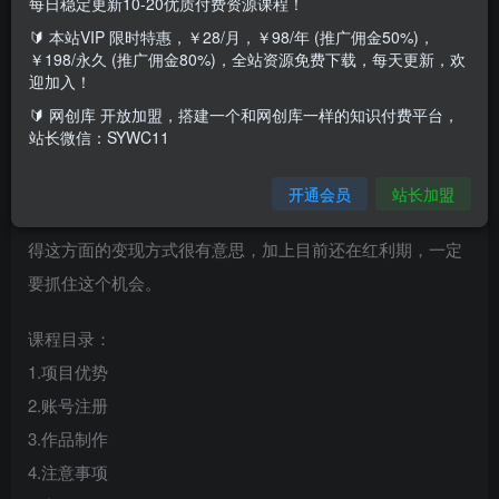
每日稳定更新10-20优质付费资源课程！
🔰 本站VIP 限时特惠，￥28/月，￥98/年 (推广佣金50%)，
这期给大家介绍一个冷门项目，小吃配方，身边有学员靠这
￥198/永久 (推广佣金80%)，全站资源免费下载，每天更新，欢
个项目三个月收了10w+，关键是这个项目可以说是0成本，
迎加入！
操作简单，新手小白也可以直接上手。卖小吃配方，一单卖
🔰 网创库 开放加盟，搭建一个和网创库一样的知识付费平台，
站长微信：SYWC11
几块到几百元，做这个项目的人还不是很多，市场竞争比较
小，可以说是一个小众项目吧，刚开始我也以为卖小吃配方
开通会员
站长加盟
没有什么意思，一单才卖几块钱，但是我深入了解之后，觉
得这方面的变现方式很有意思，加上目前还在红利期，一定
要抓住这个机会。
课程目录：
1.项目优势
2.账号注册
3.作品制作
4.注意事项