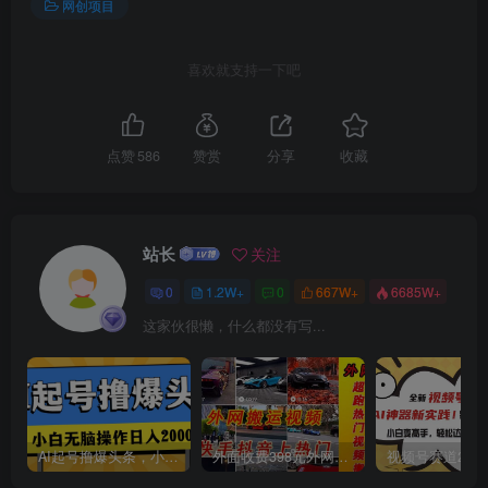
网创项目
喜欢就支持一下吧
创项目
点赞
586
赞赏
分享
收藏
站长
关注
0
1.2W+
0
667W+
6685W+
创项目
这家伙很懒，什么都没有写...
AI起号撸爆头条，小白也能操作，日入2000+
外面收费398元外网超跑豪车汽车视频搬运至快手抖音上热门项目