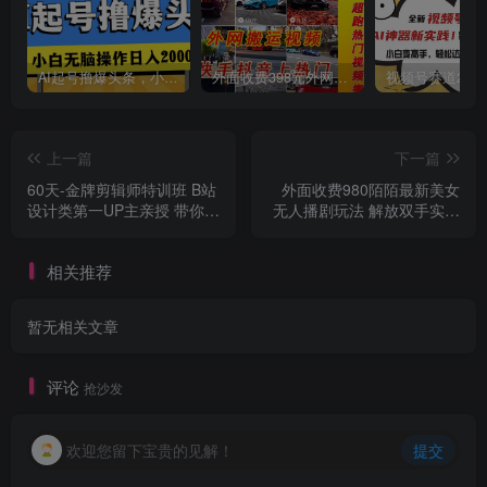
AI起号撸爆头条，小白也能操作，日入2000+
外面收费398元外网超跑豪车汽车视频搬运至快手抖音上热门项目
上一篇
下一篇
60天-金牌剪辑师特训班 B站
外面收费980陌陌最新美女
设计类第一UP主亲授 带你0
无人播剧玩法 解放双手实现
基础到就业剪辑师
躺赚（附100G影视资源）
相关推荐
暂无相关文章
评论
抢沙发
欢迎您留下宝贵的见解！
提交