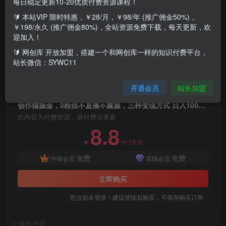
每日稳定更新10-20优质付费资源课程！
创作猫是一个工具类软件，但现在也有了很多种变现方式，
🔰 本站VIP 限时特惠，￥28/月，￥98/年 (推广佣金50%)，
今天讲的这个变现方式呢，不需要直播不需要露脸，0粉丝就
￥198/永久 (推广佣金80%)，全站资源免费下载，每天更新，欢
迎加入！
可以做，非常适合普通人，做的好日入四位数甚至五位数都
🔰 网创库 开放加盟，搭建一个和网创库一样的知识付费平台，
是很轻松的。 课程目录：1项目介绍 2前期准备 3作品制作 4
站长微信：SYWC11
变现与注意事项 5如何挂载小程序流程
开通会员
站长加盟
付费资源
创作猫掘金，0粉丝不直播不露脸，三种变现方式 日入1000+轻松上手(附资料)
此内容为付费资源，请付费后查看
8.8
18.8
￥
￥
免费
免费
中级会员
高级会员
立即购买
您当前未登录！建议登陆后购买，可保存购买订单
©
版权声明