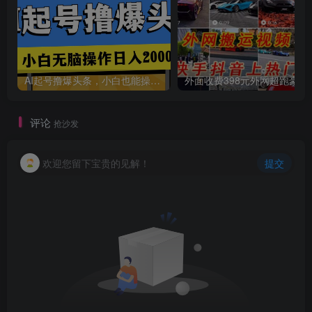
AI起号撸爆头条，小白也能操作，日入2000+
外面收费398元外网
创项目
评论
抢沙发
欢迎您留下宝贵的见解！
提交