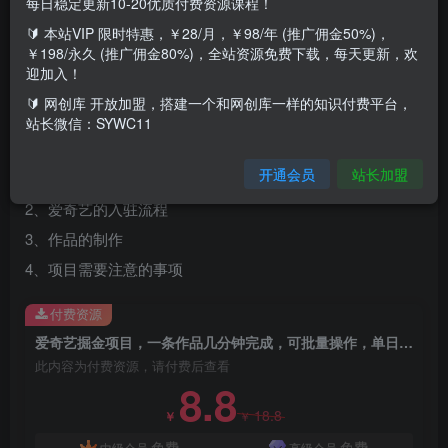
每日稳定更新10-20优质付费资源课程！
爱奇艺掘金项目不同于中视频计划等项目，它的优
🔰 本站VIP 限时特惠，￥28/月，￥98/年 (推广佣金50%)，
点在于流量大，竞争小，是一个想做副业的朋友不
￥198/永久 (推广佣金80%)，全站资源免费下载，每天更新，欢
迎加入！
错的选择，视频里也给大家进行了详细的步骤操
🔰 网创库 开放加盟，搭建一个和网创库一样的知识付费平台，
站长微信：SYWC11
作，看完后直接就可以操作。
开通会员
站长加盟
1、项目介绍
2、爱奇艺的入驻流程
3、作品的制作
4、项目需要注意的事项
付费资源
爱奇艺掘金项目，一条作品几分钟完成，可批量操作，单日收益可达1000+
此内容为付费资源，请付费后查看
8.8
18.8
￥
￥
免费
免费
中级会员
高级会员