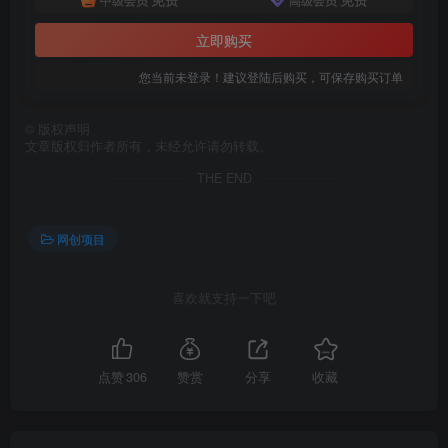
立即购买
您当前未登录！建议登陆后购买，可保存购买订单
©
版权声明
创项目
文章版权归作者所有，未经允许请勿转载。
THE END
网创项目
喜欢就支持一下吧
创项目
点赞
306
赞赏
分享
收藏