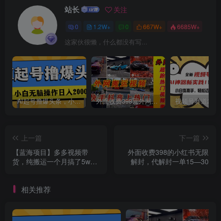
站长
关注
创项目
0
1.2W+
0
667W+
6685W+
这家伙很懒，什么都没有写...
AI起号撸爆头条，小白也能操作，日入2000+
外面收费398元外网超跑豪车汽车视频搬运至快手抖音上热门项目
创项目
上一篇
下一篇
【蓝海项目】多多视频带
外面收费398的小红书无限
货，纯搬运一个月搞了5w佣
解封，代解封一单15—30
金，小白也能操作【揭秘】
相关推荐
创项目