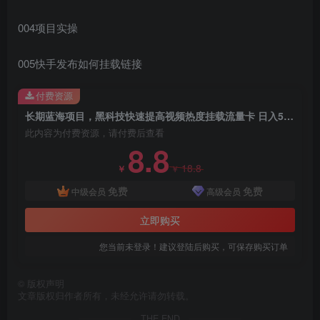
004项目实操
005快手发布如何挂载链接
创项目
付费资源
长期蓝海项目，黑科技快速提高视频热度挂载流量卡 日入500+【附渠道+工具】
此内容为付费资源，请付费后查看
8.8
18.8
￥
￥
免费
免费
中级会员
高级会员
创项目
立即购买
您当前未登录！建议登陆后购买，可保存购买订单
©
版权声明
文章版权归作者所有，未经允许请勿转载。
THE END