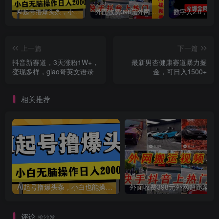
AI起号撸爆头条，小白也能操作，日入2000+
外面收费398元外网超跑豪车汽车视频搬运至快手抖音上热门项目
上一篇
下一篇
抖音新赛道，3天涨粉1W+，
最新男杏健康赛道暴力掘
变现多样，giao哥英文语录
金，可日入1500+
相关推荐
AI起号撸爆头条，小白也能操作，日入2000+
外面收费398元外网
评论
抢沙发