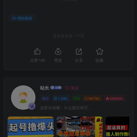
创项目
网创项目
喜欢就支持一下吧
点赞
100
赞赏
分享
收藏
创项目
站长
关注
0
1.2W+
0
667W+
6685W+
这家伙很懒，什么都没有写...