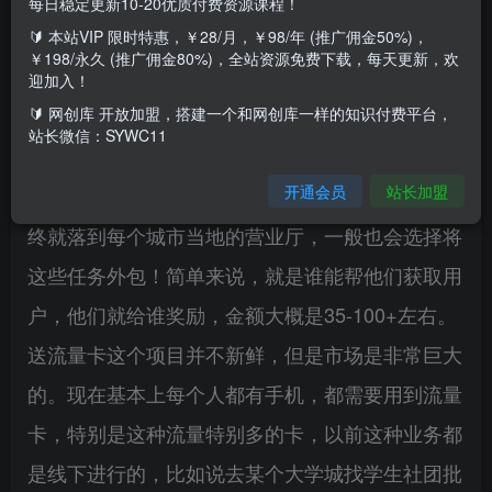
每日稳定更新10-20优质付费资源课程！
🔰 本站VIP 限时特惠，￥28/月，￥98/年 (推广佣金50%)，
￥198/永久 (推广佣金80%)，全站资源免费下载，每天更新，欢
这个项目是什么？
迎加入！
🔰 网创库 开放加盟，搭建一个和网创库一样的知识付费平台，
移动、电信、联通，广电这几大运营商，每年都会
站长微信：SYWC11
推出一些不同套餐的手机卡，他们内部对这些卡的
开通会员
站长加盟
增量都是有绩效考核的，而这些绩效考核下放后最
终就落到每个城市当地的营业厅，一般也会选择将
这些任务外包！简单来说，就是谁能帮他们获取用
户，他们就给谁奖励，金额大概是35-100+左右。
送流量卡这个项目并不新鲜，但是市场是非常巨大
的。现在基本上每个人都有手机，都需要用到流量
卡，特别是这种流量特别多的卡，以前这种业务都
是线下进行的，比如说去某个大学城找学生社团批