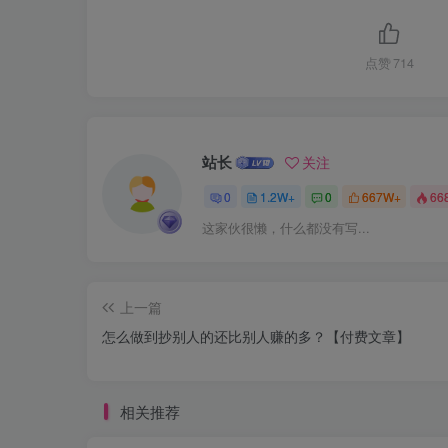
点赞
714
站长
关注
0
1.2W+
0
667W+
66
这家伙很懒，什么都没有写...
上一篇
怎么做到抄别人的还比别人赚的多？【付费文章】
相关推荐