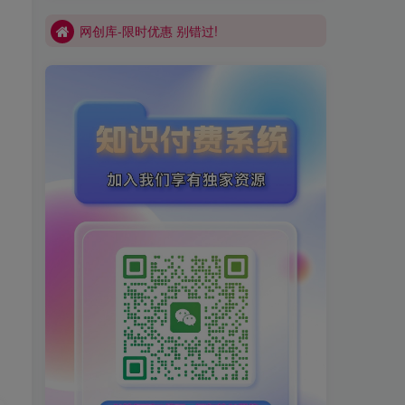
网创库-限时优惠 别错过!