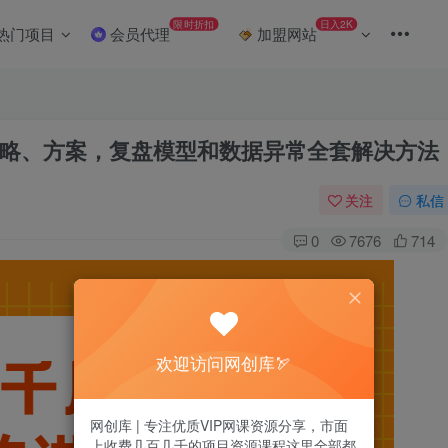
限时折扣
日入2K
热门项目
会员代理
加盟网站
略、方案，复盘模型和数据异常全套解决方法
关注
私信
0
7676
714
欢迎访问网创库🏹
网创库 | 专注优质VIP网课资源分享，市面
上收费几百几千的项目资源课程这里全部都