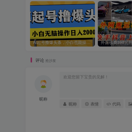
AI起号撸爆头条，小白也能操作，日入2000+
评论
抢沙发
昵称
昵称
表情
代码