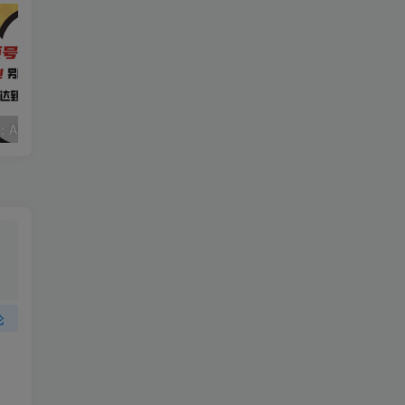
视频号赛道2.0：AI神器新实践！另辟蹊径！五分钟一条作品，小白变高手…
靠蛋仔派对一天5800+，小白做磁力聚星轻松上手
论