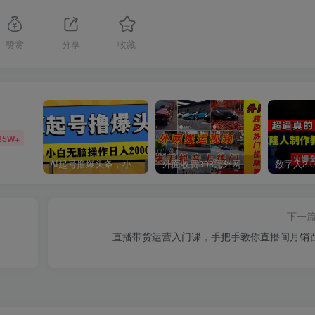
赞赏
分享
收藏
85W+
AI起号撸爆头条，小白也能操作，日入2000+
外面收费398元外网超跑豪车汽车视频搬运至快手抖音上热门项目
下一
直播带货运营入门课，手把手教你直播间月销