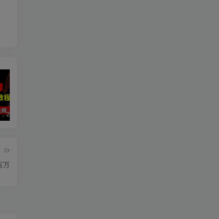
数字人2.0，2024下半年最火项目，无限免费生成视频，可实现任何场景，用任何形象，任何声音，说任何话，5分钟生成一条原创口播视频。
视频号赛道2.0：AI神器新实践！另辟蹊径！五分钟一条作品，小白变高手…
靠蛋仔派对一天5800+，小白做磁力聚星轻松上手
篇
百万