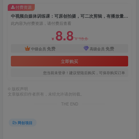
付费资源
创项目
中视频自媒体训练课：可原创拍摄，可二次剪辑，有播放量就有钱
此内容为付费资源，请付费后查看
8.8
18.8
￥
￥
免费
免费
中级会员
高级会员
立即购买
创项目
您当前未登录！建议登陆后购买，可保存购买订单
©
版权声明
文章版权归作者所有，未经允许请勿转载。
THE END
网创项目
创项目