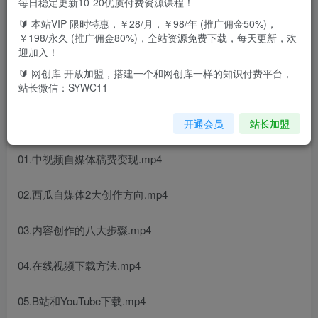
每日稳定更新10-20优质付费资源课程！
🔰 本站VIP 限时特惠，￥28/月，￥98/年 (推广佣金50%)，
课程介绍：
￥198/永久 (推广佣金80%)，全站资源免费下载，每天更新，欢
迎加入！
有播放量就有钱，从此开始做一个自媒体人。可拍摄，可剪
🔰 网创库 开放加盟，搭建一个和网创库一样的知识付费平台，
辑，按播放量收益，一分钟以上都有收益。
站长微信：SYWC11
课程目录：
开通会员
站长加盟
01.中视频自媒体稿费变现.mp4
02.西瓜自媒体2大创作方向.mp4
03.内容创作的八大步骤.mp4
04.在线视频下载方法.mp4
05.B站和YouTube下载.mp4