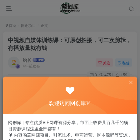
首页
网创项目
正文
中视频自媒体训练课：可原创拍摄，可二次剪辑，
有播放量就有钱
站长
关注
私信
4年前发布
0
4751
159
欢迎访问网创库🏹
网创库 | 专注优质VIP网课资源分享，市面上收费几百几千的项
目资源课程这里全部都有！
🔰 内容涵盖网赚项目、引流技术、电商运营、脚本源码等资源，