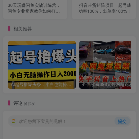
30天玩赚闲鱼实战训练营，
抖音带货矩阵项目，起号成
闲鱼专业卖家教你如何打造
功率100%，出单率100%！
自己店铺
相关推荐
AI起号撸爆头条，小白也能操作，日入2000+
外面收费398元外网
评论
抢沙发
欢迎您留下宝贵的见解！
提交