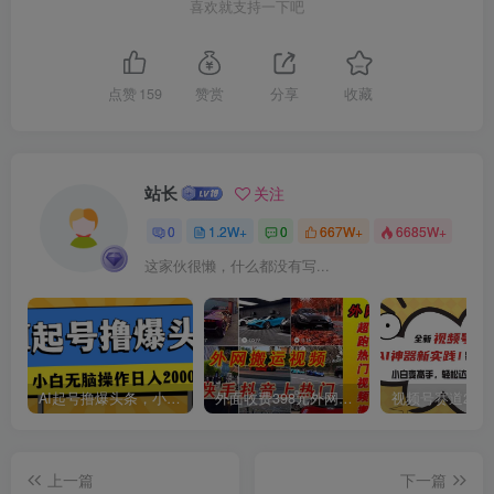
喜欢就支持一下吧
点赞
159
赞赏
分享
收藏
创项目
站长
关注
0
1.2W+
0
667W+
6685W+
这家伙很懒，什么都没有写...
AI起号撸爆头条，小白也能操作，日入2000+
外面收费398元外网超跑豪车汽车视频搬运至快手抖音上热门项目
上一篇
下一篇