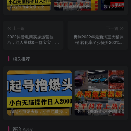
AI起号撸爆头条，小白也能操作，日入2000+
外面收费398元外网超跑豪车汽车视频搬运至快手抖音上热门项目
上一篇
下一篇
2022抖音电商实操运营技
樊剑2022年最新淘宝天猫课
巧，红人星球&一群宝宝，学
程-转化率至少提升200%系
实战才能干的直播带货课
列教程(高级)
相关推荐
AI起号撸爆头条，小白也能操作，日入2000+
外面收费398元外网
评论
抢沙发