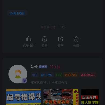
网创项目
喜欢就支持一下吧
点赞
554
赞赏
分享
收藏
站长
关注
0
1.2W+
0
667W+
6685W+
这家伙很懒，什么都没有写...