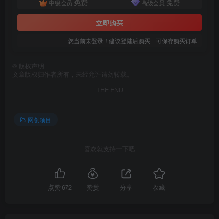
免费
免费
中级会员
高级会员
立即购买
您当前未登录！建议登陆后购买，可保存购买订单
创项目
©
版权声明
文章版权归作者所有，未经允许请勿转载。
THE END
网创项目
创项目
喜欢就支持一下吧
点赞
672
赞赏
分享
收藏