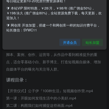
每日稳定更新10-20优质付费资源课程！
🔰 本站VIP 限时特惠，￥28/月，￥98/年 (推广佣金50%)，
￥198/永久 (推广佣金80%)，全站资源免费下载，每天更新，欢
迎加入！
🔰 网创库 开放加盟，搭建一个和网创库一样的知识付费平台，
课程介绍：
站长微信：SYWC11
课程来自公子伊的100种生活短视频创作营，价值999元。从
开通会员
站长加盟
视频创作到平台运营，深度讲解，包括开眼、构图、拍摄、
脚本、案例、创作、运营等，从作品中看到精准提升的重
点，适合零基础小白、新手博主、打造短视频自媒体、增加
自媒体平台的曝光与关注等人群。
课程目录：
【开营仪式】公子伊『100种生活』短视频创作营.mp4
第一课：开眼如何发现生活中的小美好.mp4
第二课：构图我们如何捕捉这些画面.mp4