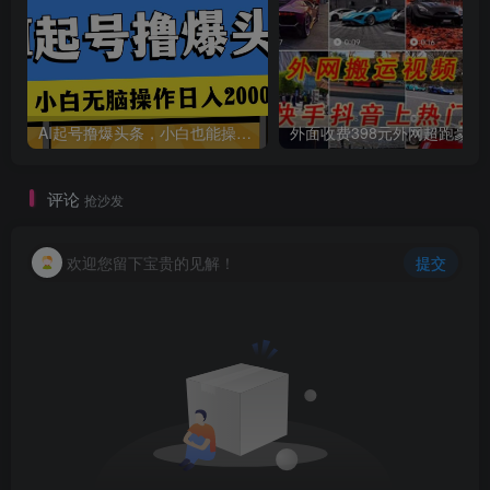
AI起号撸爆头条，小白也能操作，日入2000+
外面收费398元外网
评论
抢沙发
欢迎您留下宝贵的见解！
提交