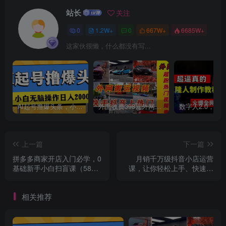
创项目
站长
关注
0
1.2W+
0
667W+
6685W+
这家伙很懒，什么都没有写...
创项目
AI起号撸爆头条，小白也能操作，日入2000+
外面收费398元外网超跑豪车汽车视频搬运至快手抖音上热门项目
上一篇
下一篇
拼多多商家开店入门必学，0
月销千万级抖音小店运营
基础新手小白扫盲课（58节
课，让你轻松上手、快速选
视频课程）
品轻松爆单
相关推荐