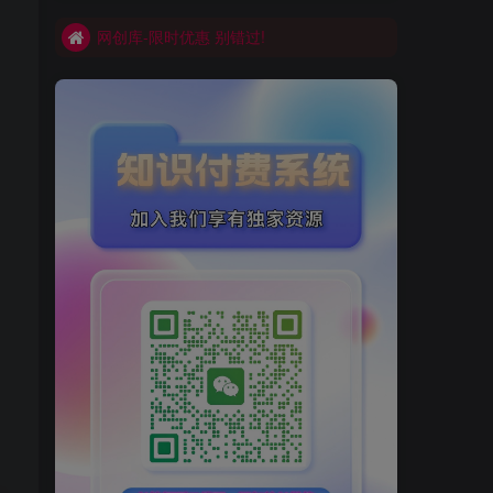
网创库-限时优惠 别错过!