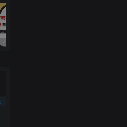
视频号赛道2.0：AI神器新实践！另辟蹊径！五分钟一条作品，小白变高手…
靠蛋仔派对一天5800+，小白做磁力聚星轻松上手
论