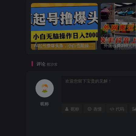
AI起号撸爆头条，小白也能操作，日入2000+
评论
抢沙发
昵称
昵称
表情
代码