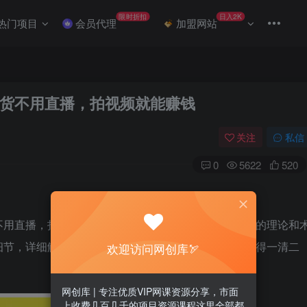
限时折扣
日入2K
热门项目
会员代理
加盟网站
货不用直播，拍视频就能赚钱
关注
私信
0
5622
520
不用直播，拍视频就能赚钱。课程通俗易懂，没有高深的理论和
细节，详细解读非常适合小白，全面系统，从头到尾将得一清二
欢迎访问网创库🏹
网创库 | 专注优质VIP网课资源分享，市面
上收费几百几千的项目资源课程这里全部都