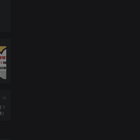
视频号赛道2.0：AI神器新实践！另辟蹊径！五分钟一条作品，小白变高手…
数字人2.0，2024下半年最火项目，无限免费生成视频，可实现任何场景，用任何形象，任何声音，说任何话，5分钟生成一条原创口播视频。
靠蛋仔派对一天5800+，小白做磁力聚星轻松上手
篇
行！
做）