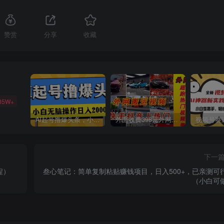
赞赏
分享
收藏
85W+
AI起号撸爆头条，小白也能操作，日入2000+
外面收费398元外网超跑豪车汽车视频搬运至快手抖音上热门项目
下一
程）
叁心笔记：简单复制粘贴赚钱项目，日入500+，已亲测可
（小白可