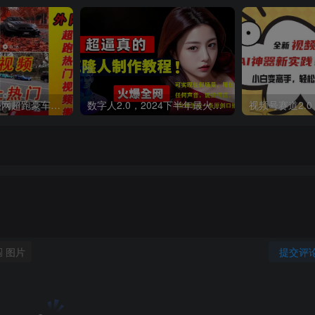
外面收费398元外网超跑豪车汽车视频搬运至快手抖音上热门项目
数字人2.0，2024下半年最火项目，无限免费生成视频，可实现任何场景，用任何形象，任何声音，说任何话，5分钟生成一条原创口播视频。
图片
提交评