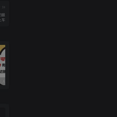
篇
闭眼
上车
视频号赛道2.0：AI神器新实践！另辟蹊径！五分钟一条作品，小白变高手…
靠蛋仔派对一天5800+，小白做磁力聚星轻松上手