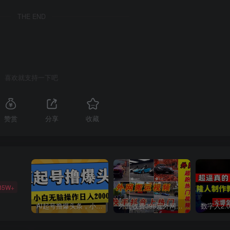
THE END
喜欢就支持一下吧
赞赏
分享
收藏
85W+
AI起号撸爆头条，小白也能操作，日入2000+
外面收费398元外网超跑豪车汽车视频搬运至快手抖音上热门项目