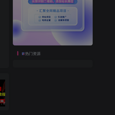
热门资源
数字人2.0，2024下半年最火项目，无限免费生成视频，可实现任何场景，用任何形象，任何声音，说任何话，5分钟生成一条原创口播视频。
视频号赛道2.0：AI神器新实践！另辟蹊径！五分钟一条作品，小白变高手…
靠蛋仔派对一天5800+，小白做磁力聚星轻松上手