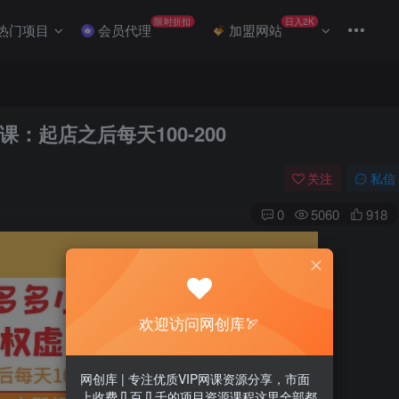
限时折扣
日入2K
热门项目
会员代理
加盟网站
：起店之后每天100-200
关注
私信
0
5060
918
欢迎访问网创库🏹
网创库 | 专注优质VIP网课资源分享，市面
上收费几百几千的项目资源课程这里全部都