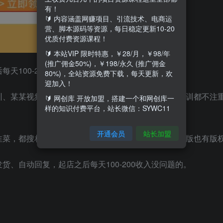
有！
🔰 内容涵盖网赚项目、引流技术、电商运
营、脚本源码等资源，每日稳定更新10-20
优质付费资源课程！
🔰 本站VIP 限时特惠，￥28/月，￥98/年
(推广佣金50%)，￥198/永久 (推广佣金
100-200收入
80%)，全站资源免费下载，每天更新，欢
迎加入！
训、某某视频号带货培训，都是刚需，版权薄弱，做培训都不注
🔰 网创库 开放加盟，搭建一个和网创库一
样的知识付费平台，站长微信：SYWC11
开通会员
站长加盟
韭菜，都搜相关类型课程，花几块、几十块买一份，盗版也有版
、自动回复，起店之后每天100-200收入没问题的。