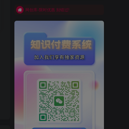
网创库-限时优惠 别错过!