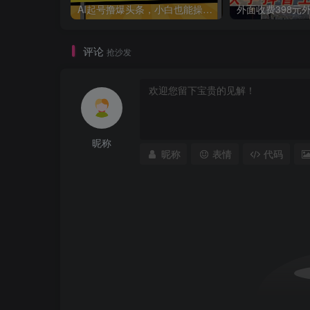
AI起号撸爆头条，小白也能操作，日入2000+
评论
抢沙发
昵称
昵称
表情
代码