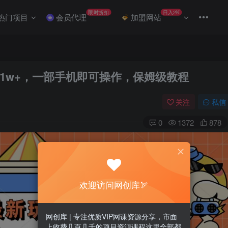
限时折扣
日入2K
热门项目
会员代理
加盟网站
1w+，一部手机即可操作，保姆级教程
关注
私信
0
1372
878
欢迎访问网创库🏹
网创库 | 专注优质VIP网课资源分享，市面
上收费几百几千的项目资源课程这里全部都