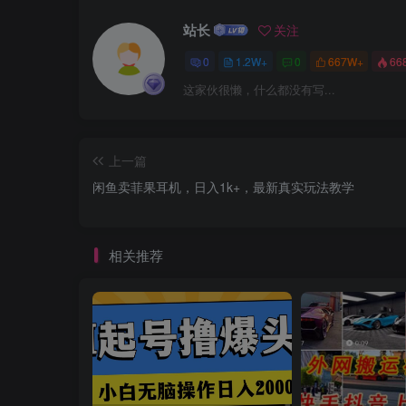
站长
关注
0
1.2W+
0
667W+
66
这家伙很懒，什么都没有写...
上一篇
闲鱼卖菲果耳机，日入1k+，最新真实玩法教学
相关推荐