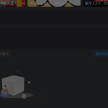
外面收费398元外网超跑豪车汽车视频搬运至快手抖音上热门项目
视频号赛道2.0：AI神器新实践！另辟蹊径！五分钟一条作品，小白变高手…
图片
提交评