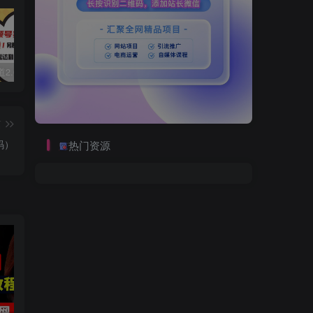
视频号赛道2.0：AI神器新实践！另辟蹊径！五分钟一条作品，小白变高手…
数字人2.0，2024下半年最火项目，无限免费生成视频，可实现任何场景，用任何形象，任何声音，说任何话，5分钟生成一条原创口播视频。
2022直播带货之千川投流课：快速起量方法、付费撬动自然流 90分钟学会
篇
码）
热门资源