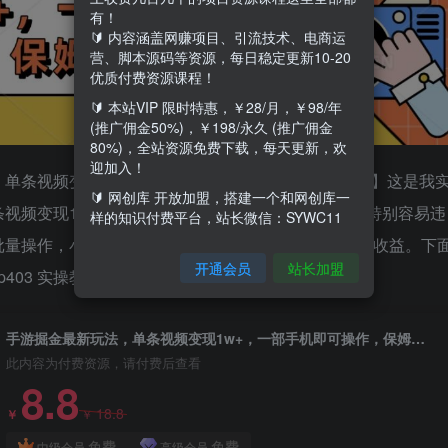
有！
🔰 内容涵盖网赚项目、引流技术、电商运
营、脚本源码等资源，每日稳定更新10-20
优质付费资源课程！
🔰 本站VIP 限时特惠，￥28/月，￥98/年
(推广佣金50%)，￥198/永久 (推广佣金
80%)，全站资源免费下载，每天更新，欢
迎加入！
单条视频变现1w+，一部手机即可操作，保姆级教程】这是我
🔰 网创库 开放加盟，搭建一个和网创库一
条视频变现1万加。因为传统的玩法不仅耗时费力，还特别容易违
样的知识付费平台，站长微信：SYWC11
批量操作，小白第一天就能轻松上手，第二天就能看到收益。下
开通会员
站长加盟
403 实操教程mp404 注意事项mp4
手游掘金最新玩法，单条视频变现1w+，一部手机即可操作，保姆级教程
此内容为付费资源，请付费后查看
8.8
18.8
￥
￥
免费
免费
中级会员
高级会员