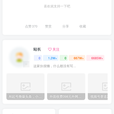
喜欢就支持一下吧
创项目
点赞
370
赞赏
分享
收藏
站长
关注
0
1.2W+
0
667W+
6685W+
创项目
这家伙很懒，什么都没有写...
AI起号撸爆头条，小白也能操作，日入2000+
外面收费398元外网超跑豪车汽车视频搬运至快手抖音上热门项目
创项目