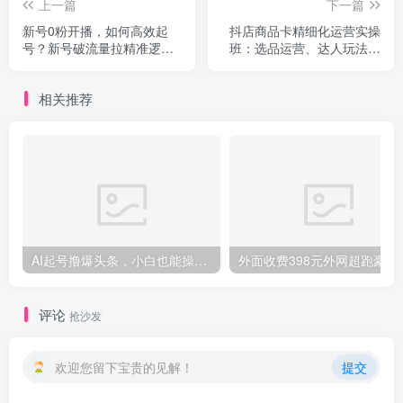
上一篇
下一篇
新号0粉开播，如何高效起
抖店商品卡精细化运营实操
号？新号破流量拉精准逻辑
班：选品运营、达人玩法、
与方法，引爆直播间
商品卡自然流、抖店起店
相关推荐
创项目
AI起号撸爆头条，小白也能操作，日入2000+
外面收费398元外网
评论
抢沙发
欢迎您留下宝贵的见解！
提交