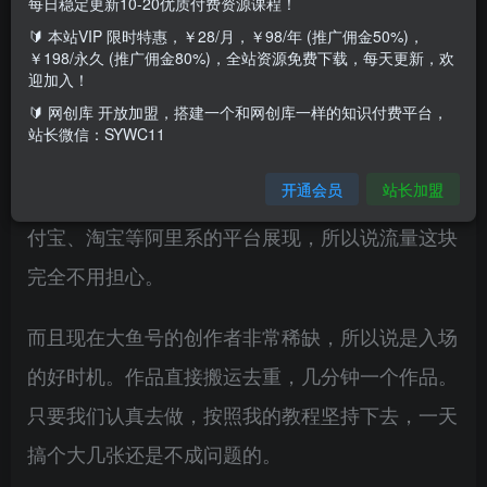
每日稳定更新10-20优质付费资源课程！
🔰 本站VIP 限时特惠，￥28/月，￥98/年 (推广佣金50%)，
￥198/永久 (推广佣金80%)，全站资源免费下载，每天更新，欢
大鱼号平台是阿里集团内的综合型媒体内容生产运
迎加入！
🔰 网创库 开放加盟，搭建一个和网创库一样的知识付费平台，
营平台，致力为广大媒体内容生产者提供内容“一
站长微信：SYWC11
点接入、多端分发”服务，在大鱼号发布的作品会
开通会员
站长加盟
在 UC浏览器、优酷视频、夸克浏览器、体育、支
付宝、淘宝等阿里系的平台展现，所以说流量这块
完全不用担心。
而且现在大鱼号的创作者非常稀缺，所以说是入场
的好时机。作品直接搬运去重，几分钟一个作品。
只要我们认真去做，按照我的教程坚持下去，一天
搞个大几张还是不成问题的。