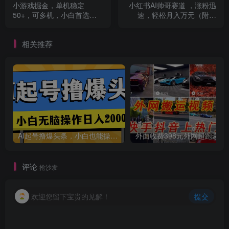
小游戏掘金，单机稳定
小红书AI帅哥赛道 ，涨粉迅
创项目
50+，可多机，小白首选副
速，轻松月入万元（附软
业！
件）
相关推荐
创项目
AI起号撸爆头条，小白也能操作，日入2000+
外面收费398元外网
评论
抢沙发
欢迎您留下宝贵的见解！
提交