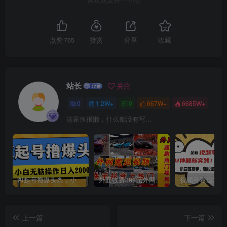
喜欢就支持一下吧
点赞
765
赞赏
分享
收藏
创项目
站长
关注
0
1.2W+
0
667W+
6685W+
这家伙很懒，什么都没有写...
创项目
AI起号撸爆头条，小白也能操作，日入2000+
外面收费398元外网超跑豪车汽车视频搬运至快手抖音上热门项目
上一篇
下一篇