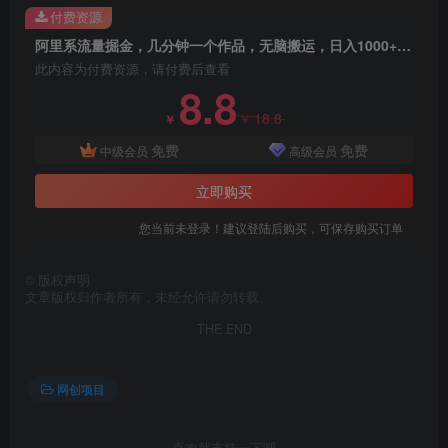
付费资源
阿里系流量掘金，几分钟一个作品，无脑搬运，日入1000+（附480G素材）
此内容为付费资源，请付费后查看
8.8
18.8
￥
￥
免费
免费
中级会员
高级会员
立即购买
创项目
您当前未登录！建议登陆后购买，可保存购买订单
©
版权声明
文章版权归作者所有，未经允许请勿转载。
THE END
创项目
网创项目