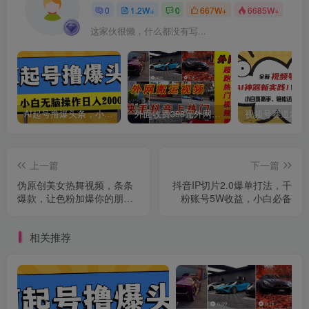
0
1.2W+
0
667W+
6685W+
这家伙很懒，什么都没有写...
创项目
AI起号撸爆头条，小白也能操作，日入2000+
外面收费398元外网超跑豪车汽车视频搬运至快手抖音上热门项目
上一篇
下一篇
伪原创美女热舞视频，条条
抖音IP切片2.0爆单打法，千
爆款，让色粉加爆你的朋友
粉账号5W收益，小白必备
圈，轻松躺赚500+
相关推荐