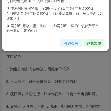
每日稳定更新10-20优质付费资源课程！
🔰 本站VIP 限时特惠，￥28/月，￥98/年 (推广佣金50%)，
￥198/永久 (推广佣金80%)，全站资源免费下载，每天更新，欢
迎加入！
通过在淘宝上播放短剧来获得收益。项目的核心优势在于淘
🔰 网创库 开放加盟，搭建一个和网创库一样的知识付费平台，
宝上短剧内容较少，因此入驻的时机较好。收益情况根据用
站长微信：SYWC11
户在直播中的停留时间来计算，停留100秒以上就有相应收
开通会员
站长加盟
益，随着播放时长的增加，收益也会递增。
项目优势：
1. 淘宝的短剧内容稀缺，因此单价较高。
2. 入局越早，账号权重越高，对收益越有利。
3. 项目可以长期进行，且操作简单，只需一台电脑即可。
4. 支持无.人直播，可以实现24小时不间断播放，增加收益。