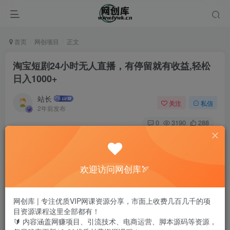
首页
网创项目
正文
淘宝短剧24小时无人直播，有停留就有收益,轻松
日入1000+
站长
关注
私信
2年前发布
0
3190
288
欢迎访问网创库🏹
网创库 | 专注优质VIP网课资源分享，市面上收费几百几千的项
目资源课程这里全部都有！
🔰 内容涵盖网赚项目、引流技术、电商运营、脚本源码等资源，