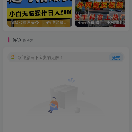
AI起号撸爆头条，小白也能操作，日入2000+
外面收费398元外网
评论
抢沙发
欢迎您留下宝贵的见解！
提交