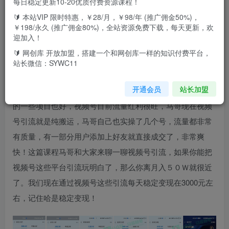
每日稳定更新10-20优质付费资源课程！
🔰 本站VIP 限时特惠，￥28/月，￥98/年 (推广佣金50%)，
￥198/永久 (推广佣金80%)，全站资源免费下载，每天更新，欢
迎加入！
今天来给大家拆解一个视频号纯搬运引流创业粉每天300+的
🔰 网创库 开放加盟，搭建一个和网创库一样的知识付费平台，
方法，也是外面卖6980的教程。视频号属于微信自己的亲弟
站长微信：SYWC11
弟，小马哥甚至放言视频号将会是企鹅今年最后的机会，确
开通会员
站长加盟
实卷不过抖音了，那现在爆火的视频号分成计划也好等等别
的一些项目也好，视频号目前流量红利很旺，马哥现在视频
号引流就是纯搬运，马哥自己也实操了几个号，流量都非常
有质量，有一部分用户添加上好友就直接成交了，非常爽
快！这篇课程马哥和大家来聊一聊视频号引流，如果你能把
视频号这些平台引流玩明白了，那么你离月入５０Ｗ就很近
了。我们现在通过视频号这些引流每天稳定变现在3000元左
右，记住哈是稳定变现！