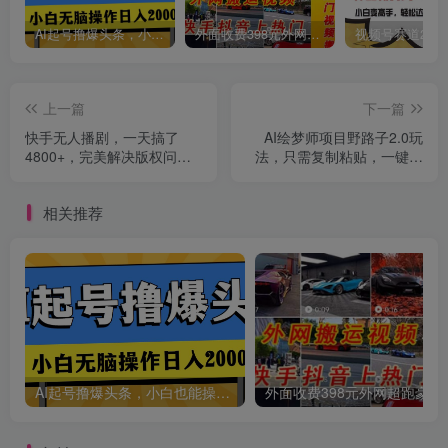
AI起号撸爆头条，小白也能操作，日入2000+
外面收费398元外网超跑豪车汽车视频搬运至快手抖音上热门项目
上一篇
下一篇
快手无人播剧，一天搞了
AI绘梦师项目野路子2.0玩
4800+，完美解决版权问
法，只需复制粘贴，一键生
创项目
题，手机也能实现24小时躺
成，单日收益500+，新…
赚
相关推荐
AI起号撸爆头条，小白也能操作，日入2000+
外面收费398元外网