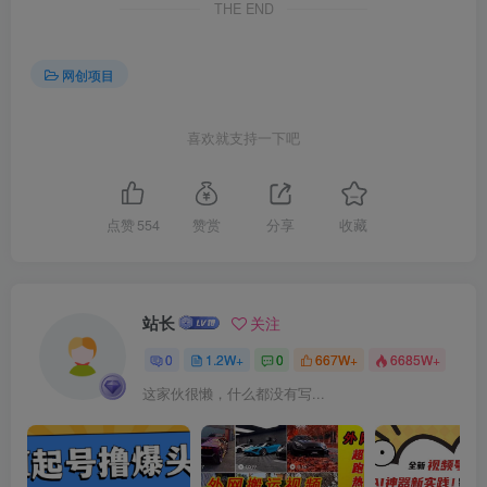
THE END
网创项目
创项目
喜欢就支持一下吧
点赞
554
赞赏
分享
收藏
创项目
站长
关注
0
1.2W+
0
667W+
6685W+
这家伙很懒，什么都没有写...
创项目