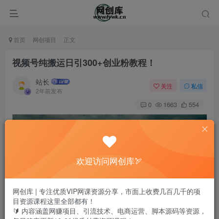
首页
网创项目
正文
视频号纯搬运日引300+创业粉教程！
站长
关注
私信
2年前发布
0
1663
554
欢迎访问网创库🏹
网创库 | 专注优质VIP网课资源分享，市面上收费几百几千的项
目资源课程这里全部都有！
🔰 内容涵盖网赚项目、引流技术、电商运营、脚本源码等资源，